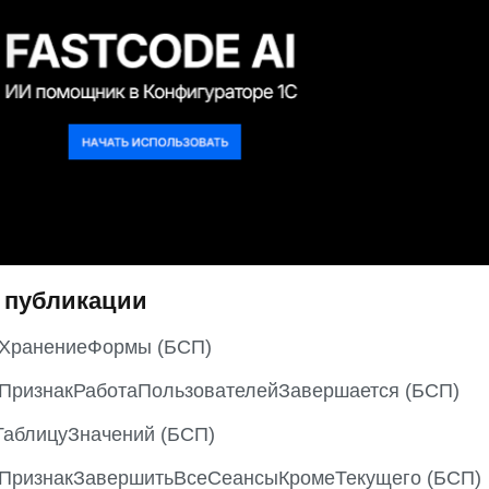
 публикации
ьХранениеФормы (БСП)
ьПризнакРаботаПользователейЗавершается (БСП)
ТаблицуЗначений (БСП)
ьПризнакЗавершитьВсеСеансыКромеТекущего (БСП)