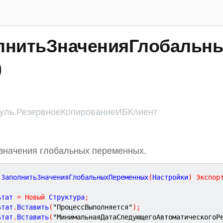
лнитьЗначенияГлобальн
)
ль.РезервноеКопированиеИБКлиент
значения глобальных переменных.
ЗаполнитьЗначенияГлобальныхПеременных
(
Настройки
)
Экспор
ьтат 
=
Новый
 Структура
;
ьтат
.
Вставить
(
"ПроцессВыполняется"
)
;
ьтат
.
Вставить
(
"МинимальнаяДатаСледующегоАвтоматическогоР