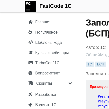
FastCode 1C
Запо
Главная
(БСП
Популярное
Шаблоны кода
Автор: 1С
Курсы и вебинары
ОбщийМоду
TurboConf 1С
1С
БСП
Вопрос-ответ
Заполнить 
Скрипты
Процедура
Разработки
	Резул
	Резул
Взлетит! 1С
	Резул