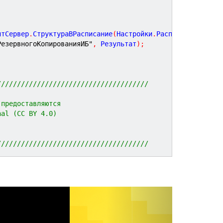
нтСервер
.
СтруктураВРасписание
(
Настройки
.
РасписаниеКопиро
РезервногоКопированияИБ"
,
 Результат
)
;
//////////////////////////////////////
 предоставляются 
nal (CC BY 4.0)
//////////////////////////////////////
N
e
x