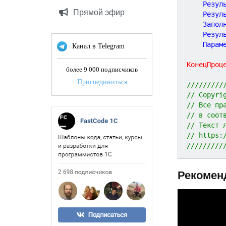
	Резул
Прямой эфир
	Резул
	Запол
	Резул
	Парам
Канал в Telegram
КонецПроц
более 9 000 подписчиков
Присоединиться
/////////
// Copyri
// Все пр
// в соот
// Текст 
// https:
/////////
Рекомен
P
r
e