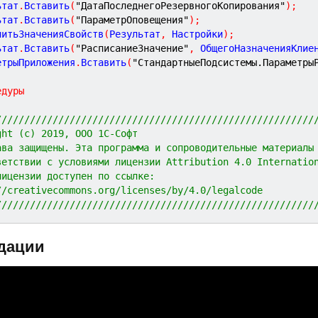
ьтат
.
Вставить
(
"ДатаПоследнегоРезервногоКопирования"
)
;
ьтат
.
Вставить
(
"ПараметрОповещения"
)
;
нитьЗначенияСвойств
(
Результат
,
 Настройки
)
;
ьтат
.
Вставить
(
"РасписаниеЗначение"
,
 ОбщегоНазначенияКлие
етрыПриложения
.
Вставить
(
"СтандартныеПодсистемы.Параметры
едуры
////////////////////////////////////////////////////////
ght (c) 2019, ООО 1С-Софт
ава защищены. Эта программа и сопроводительные материалы
ветствии с условиями лицензии Attribution 4.0 Internatio
лицензии доступен по ссылке:
//creativecommons.org/licenses/by/4.0/legalcode
////////////////////////////////////////////////////////
дации