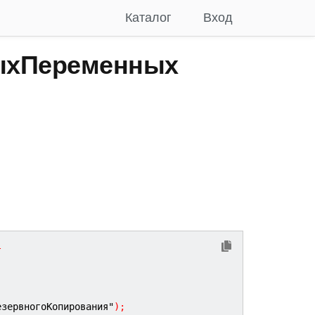
Каталог
Вход
ыхПеременных
т
езервногоКопирования"
)
;