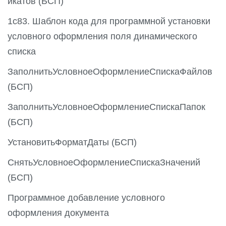
икатов (БСП)
1с83. Шаблон кода для программной установки
условного оформления поля динамического
списка
ЗаполнитьУсловноеОформлениеСпискаФайлов
(БСП)
ЗаполнитьУсловноеОформлениеСпискаПапок
(БСП)
УстановитьФорматДаты (БСП)
СнятьУсловноеОформлениеСпискаЗначений
(БСП)
Программное добавление условного
оформления документа