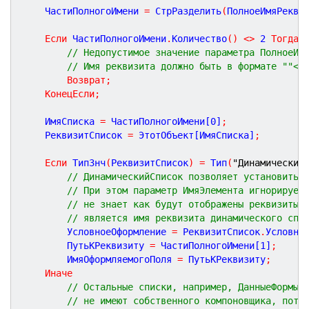
	ЧастиПолногоИмени 
=
 СтрРазделить
(
ПолноеИмяРекви
Если
 ЧастиПолногоИмени
.
Количество
(
)
<
>
2
Тогда
// Недопустимое значение параметра ПолноеИм
// Имя реквизита должно быть в формате ""<И
Возврат
;
КонецЕсли
;
	ИмяСписка 
=
 ЧастиПолногоИмени[
0
]
;
	РеквизитСписок 
=
 ЭтотОбъект[ИмяСписка]
;
Если
 ТипЗнч
(
РеквизитСписок
)
=
 Тип
(
"Динамический
// ДинамическийСписок позволяет установить 
// При этом параметр ИмяЭлемента игнорирует
// не знает как будут отображены реквизиты 
// является имя реквизита динамического спи
		УсловноеОформление 
=
 РеквизитСписок
.
Условно
		ПутьКРеквизиту 
=
 ЧастиПолногоИмени[
1
]
;
		ИмяОформляемогоПоля 
=
 ПутьКРеквизиту
;
Иначе
// Остальные списки, например, ДанныеФормыД
// не имеют собственного компоновщика, пото