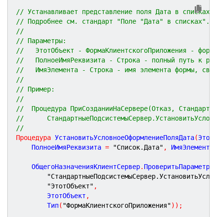
// Устанавливает представление поля Дата в списках,
// Подробнее см. стандарт "Поле "Дата" в списках".
//
// Параметры:
//   ЭтотОбъект - ФормаКлиентскогоПриложения - форм
//   ПолноеИмяРеквизита - Строка - полный путь к ре
//   ИмяЭлемента - Строка - имя элемента формы, свя
//
// Пример:
//
//	Процедура ПриСозданииНаСервере(Отказ, Стандартн
//		СтандартныеПодсистемыСервер.УстановитьУсло
//
Процедура
УстановитьУсловноеОформлениеПоляДата
(
Этот
	ПолноеИмяРеквизита 
=
"Список.Дата"
,
 ИмяЭлемента
	ОбщегоНазначенияКлиентСервер
.
ПроверитьПараметр
(
"СтандартныеПодсистемыСервер.УстановитьУсло
"ЭтотОбъект"
,
		ЭтотОбъект
,
		Тип
(
"ФормаКлиентскогоПриложения"
)
)
;