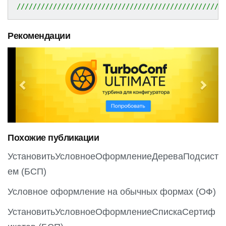
///////////////////////////////////////////////////
Рекомендации
P
N
r
e
e
x
v
t
i
o
Похожие публикации
u
s
УстановитьУсловноеОформлениеДереваПодсист
ем (БСП)
Условное оформление на обычных формах (ОФ)
УстановитьУсловноеОформлениеСпискаСертиф