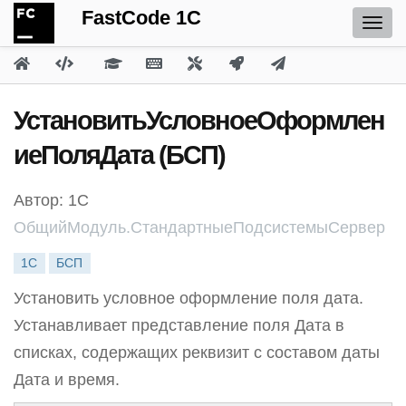
FastCode 1C
УстановитьУсловноеОформлен
иеПоляДата (БСП)
Автор: 1С
ОбщийМодуль.СтандартныеПодсистемыСервер
1С
БСП
Установить условное оформление поля дата.
Устанавливает представление поля Дата в
списках, содержащих реквизит с составом даты
Дата и время.