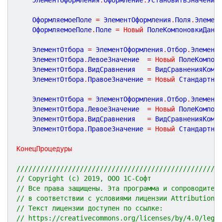
	ОформляемоеПоле 
=
 ЭлементОформления
.
Поля
.
Элемен
	ОформляемоеПоле
.
Поле 
=
Новый
 ПолеКомпоновкиДанн
	ЭлементОтбора 
=
 ЭлементОформления
.
Отбор
.
Элемент
	ЭлементОтбора
.
ЛевоеЗначение  
=
Новый
 ПолеКомпон
	ЭлементОтбора
.
ВидСравнения   
=
 ВидСравненияКомп
	ЭлементОтбора
.
ПравоеЗначение 
=
Новый
 Стандартна
	ЭлементОтбора 
=
 ЭлементОформления
.
Отбор
.
Элемент
	ЭлементОтбора
.
ЛевоеЗначение  
=
Новый
 ПолеКомпон
	ЭлементОтбора
.
ВидСравнения   
=
 ВидСравненияКомп
	ЭлементОтбора
.
ПравоеЗначение 
=
Новый
 Стандартна
КонецПроцедуры
///////////////////////////////////////////////////
// Copyright (c) 2019, ООО 1С-Софт
// Все права защищены. Эта программа и сопроводител
// в соответствии с условиями лицензии Attribution 
// Текст лицензии доступен по ссылке:
// https://creativecommons.org/licenses/by/4.0/lega