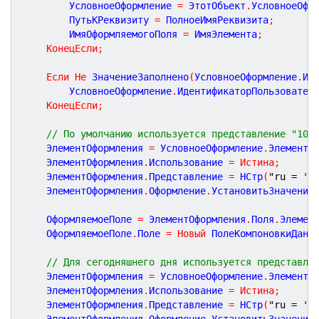
		УсловноеОформление 
=
 ЭтотОбъект
.
УсловноеОфо
		ПутьКРеквизиту 
=
 ПолноеИмяРеквизита
;
		ИмяОформляемогоПоля 
=
 ИмяЭлемента
;
КонецЕсли
;
Если
Не
 ЗначениеЗаполнено
(
УсловноеОформление
.
Ид
		УсловноеОформление
.
ИдентификаторПользовател
КонецЕсли
;
// По умолчанию используется представление "10.
	ЭлементОформления 
=
 УсловноеОформление
.
Элементы
	ЭлементОформления
.
Использование 
=
Истина
;
	ЭлементОформления
.
Представление 
=
 НСтр
(
"ru = 'П
	ЭлементОформления
.
Оформление
.
УстановитьЗначение
	ОформляемоеПоле 
=
 ЭлементОформления
.
Поля
.
Элемен
	ОформляемоеПоле
.
Поле 
=
Новый
 ПолеКомпоновкиДанн
// Для сегодняшнего дня используется представле
	ЭлементОформления 
=
 УсловноеОформление
.
Элементы
	ЭлементОформления
.
Использование 
=
Истина
;
	ЭлементОформления
.
Представление 
=
 НСтр
(
"ru = 'П
	ЭлементОформления
.
Оформление
.
УстановитьЗначение