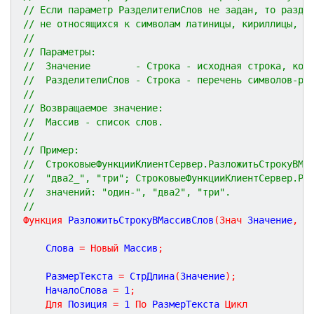
// Если параметр РазделителиСлов не задан, то разде
// не относящихся к символам латиницы, кириллицы, ц
//
// Параметры:
//  Значение        - Строка - исходная строка, кот
//  РазделителиСлов - Строка - перечень символов-ра
//
// Возвращаемое значение:
//  Массив - список слов.
//
// Пример:
//  СтроковыеФункцииКлиентСервер.РазложитьСтрокуВМа
//  "два2_", "три"; СтроковыеФункцииКлиентСервер.Ра
//  значений: "один-", "два2", "три".
//
Функция
РазложитьСтрокуВМассивСлов
(
Знач
Значение
,
Р
	Слова 
=
Новый
 Массив
;
	РазмерТекста 
=
 СтрДлина
(
Значение
)
;
	НачалоСлова 
=
1
;
Для
 Позиция 
=
1
По
 РазмерТекста 
Цикл