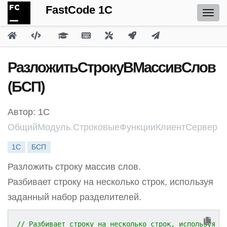
FastCode 1C
РазложитьСтрокуВМассивСлов
(БСП)
Автор: 1С
ОбщийМодуль.СтроковыеФункцииКлиентСервер
1С
БСП
Разложить строку массив слов.
Разбивает строку на несколько строк, используя
заданный набор разделителей.
// Разбивает строку на несколько строк, используя з