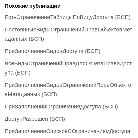
Похожие публикации
u
s
ЕстьОграничениеТаблицыПоВидуДоступа (БСП)
ПостоянныеВидыОграниченийПравОбъектовМет
аданных (БСП)
ПриЗаполненииВидовДоступа (БСП)
ВсеВидыОграниченийПравДляОтчетаПраваДост
упа (БСП)
ПриЗаполненииВидовОграниченийПравОбъекто
вМетаданных (БСП)
ПриЗаполненииОграниченияДоступа (БСП)
ДоступРазрешен (БСП)
ПриЗаполненииСписковСОграничениемДоступа