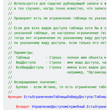
// Используется для скрытия дублирующей записи в жу
// в тех случаях, когда точно известно, что записей
//
// Проверяет есть ли ограничение таблицы по указанн
//
// Если для всех видов доступа таблицы хотя бы в од
// указанной таблице, не настроено ограничение (все
// тогда нет ограничения по указанному виду доступа
// по указанному виду доступа, если только его нет 
// 
// Параметры:
//  Таблица        - Строка - полное имя объекта ме
//  ВидДоступа     - Строка - имя вида доступа, нап
//  ВсеВидыДоступа - Строка - имена всех видов дост
//                            например, "Организаци
//
// Возвращаемое значение:
//  Булево - если Истина, то есть ограничение табли
// 
Функция
ЕстьОграничениеТаблицыПоВидуДоступа
(
Таблица
Возврат
 УправлениеДоступомСлужебный
.
ЕстьОгранич