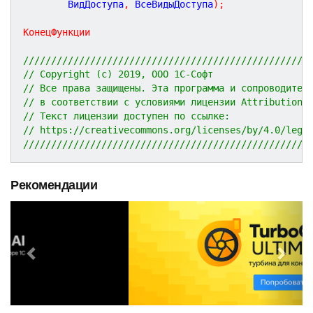
		ВидДоступа
,
 ВсеВидыДоступа
)
;
КонецФункции
///////////////////////////////////////////////////
// Copyright (c) 2019, ООО 1С-Софт
// Все права защищены. Эта программа и сопроводител
// в соответствии с условиями лицензии Attribution 
// Текст лицензии доступен по ссылке:
// https://creativecommons.org/licenses/by/4.0/lega
///////////////////////////////////////////////////
Рекомендации
P
N
r
e
e
x
v
t
i
o