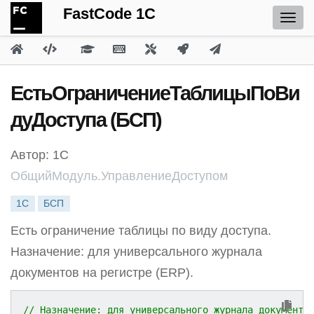
FastCode 1C
ЕстьОграничениеТаблицыПоВи
дуДоступа (БСП)
Автор: 1С
ОбщийМодуль.УправлениеДоступом
1С
БСП
Есть ограничение таблицы по виду доступа.
Назначение: для универсального журнала
документов на регистре (ERP).
// Назначение: для универсального журнала документо