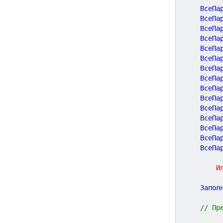
	ВсеПа
	ВсеПа
	ВсеПа
	ВсеПа
	ВсеПа
	ВсеПа
	ВсеПа
	ВсеПа
	ВсеПа
	ВсеПа
	ВсеПа
	ВсеПа
	ВсеПа
	ВсеПа
	ВсеПа
	
И
	Запол
// Пр