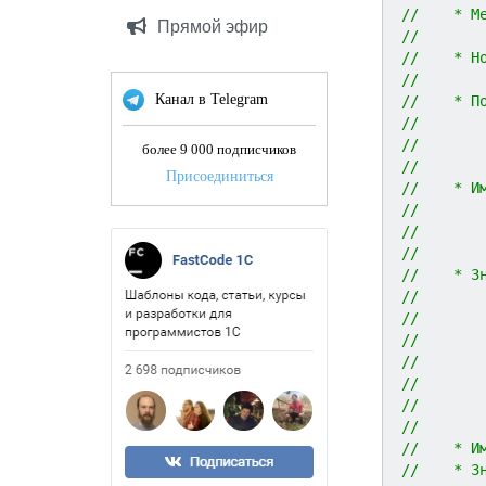
//    * М
Прямой эфир
//
//    * Н
//
Канал в Telegram
//    * П
//       
//       
более 9 000 подписчиков
//
Присоединиться
//    * И
//       
//       
//
//    * З
//       
//       
//       
//       
//       
//       
//
//    * И
//    * З