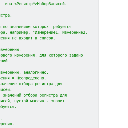
я типа <Регистр*>НаборЗаписей.
истра.
й по значениям которых требуется
ора, например, "Измерение1, Измерение2,
нения не входит в список.
измерению.
ервого измерения, для которого задано
ений.
измерению, аналогично,
рения = Неопределено.
значение отбора регистра для
писей.
в значений отбора регистра для
писей, пустой массив - значит
ебуется.
я.
ерения.