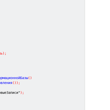
жь
)
;
ормационнойБазы
(
)
овления
(
)
)
;
овыеЗаписи"
)
;