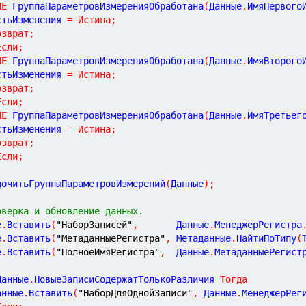
НЕ
 ГруппаПараметровИзмеренияОбработана
(
Данные
.
ИмяПервого
ЕстьИзменения 
=
Истина
;
озврат
;
Если
;
НЕ
 ГруппаПараметровИзмеренияОбработана
(
Данные
.
ИмяВторого
ЕстьИзменения 
=
Истина
;
озврат
;
Если
;
НЕ
 ГруппаПараметровИзмеренияОбработана
(
Данные
.
ИмяТретьег
ЕстьИзменения 
=
Истина
;
озврат
;
Если
;
ядочитьГруппыПараметровИзмерений
(
Данные
)
;
оверка и обновление данных.
е
.
Вставить
(
"НаборЗаписей"
,
       Данные
.
МенеджерРегистра
е
.
Вставить
(
"МетаданныеРегистра"
,
 Метаданные
.
НайтиПоТипу
(
е
.
Вставить
(
"ПолноеИмяРегистра"
,
  Данные
.
МетаданныеРегист
Данные
.
НовыеЗаписиСодержатТолькоРазличия 
Тогда
Данные
.
Вставить
(
"НаборДляОднойЗаписи"
,
 Данные
.
МенеджерРег