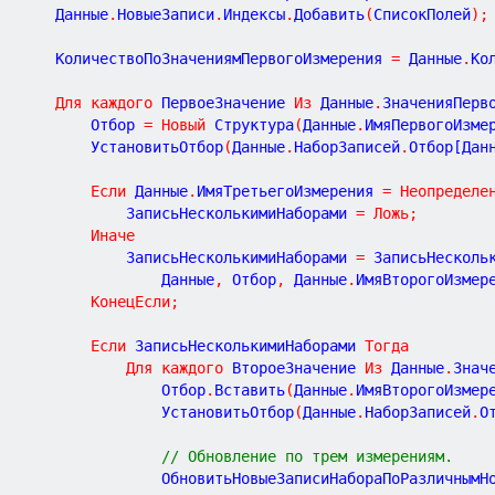
				Данные
.
НовыеЗаписи
.
Индексы
.
Добавить
(
СписокПолей
)
;
				КоличествоПоЗначениямПервогоИзмерения 
=
 Данные
.
Ко
Для
каждого
 ПервоеЗначение 
Из
 Данные
.
ЗначенияПерв
					Отбор 
=
Новый
 Структура
(
Данные
.
ИмяПервогоИзме
					УстановитьОтбор
(
Данные
.
НаборЗаписей
.
Отбор[Дан
Если
 Данные
.
ИмяТретьегоИзмерения 
=
Неопределе
						ЗаписьНесколькимиНаборами 
=
Ложь
;
Иначе
						ЗаписьНесколькимиНаборами 
=
 ЗаписьНесколь
							Данные
,
 Отбор
,
 Данные
.
ИмяВторогоИзмер
КонецЕсли
;
Если
 ЗаписьНесколькимиНаборами 
Тогда
Для
каждого
 ВтороеЗначение 
Из
 Данные
.
Знач
							Отбор
.
Вставить
(
Данные
.
ИмяВторогоИзмер
							УстановитьОтбор
(
Данные
.
НаборЗаписей
.
О
// Обновление по трем измерениям.
							ОбновитьНовыеЗаписиНабораПоРазличным