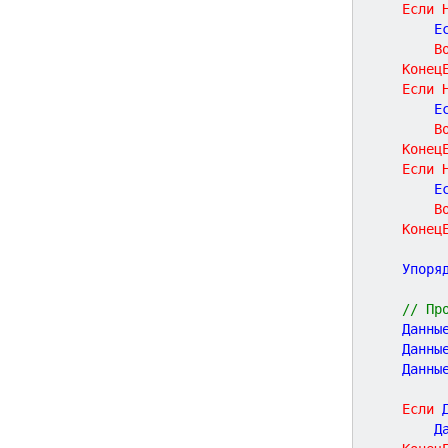
Если
		
В
Конец
Если
		
В
Конец
Если
		
В
Конец
	Упор
// Пр
	Данны
	Данны
	Данны
Если
 
		