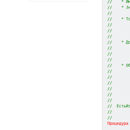
//    * И
//    * З
//
//    * Т
//       
//       
//
//    * Д
//       
//       
//
//    * О
//       
//       
//       
//       
//       
//
//  ЕстьИ
//       
//
Процедура