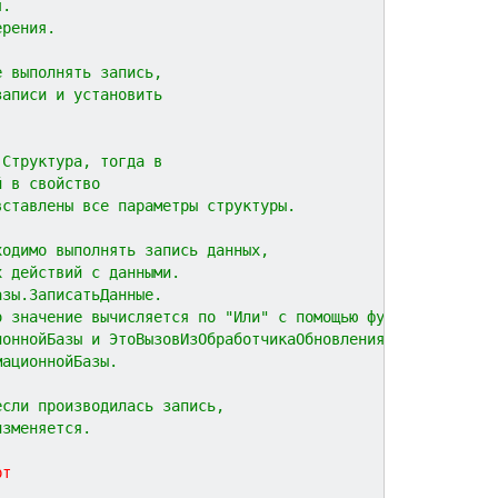
я.
ерения.
е выполнять запись,
записи и установить
 Структура, тогда в
й в свойство
вставлены все параметры структуры.
ходимо выполнять запись данных, 
х действий с данными.
азы.ЗаписатьДанные.
о значение вычисляется по "Или" с помощью функций
ионнойБазы и ЭтоВызовИзОбработчикаОбновления
мационнойБазы.
если производилась запись,
изменяется.
рт