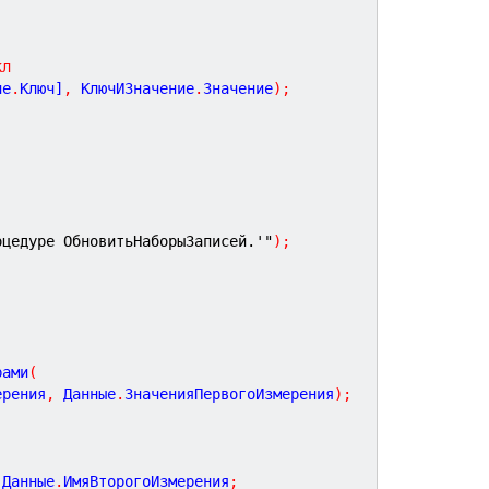
кл
ие
.
Ключ]
,
 КлючИЗначение
.
Значение
)
;
оцедуре ОбновитьНаборыЗаписей.'"
)
;
рами
(
ерения
,
 Данные
.
ЗначенияПервогоИзмерения
)
;
 Данные
.
ИмяВторогоИзмерения
;