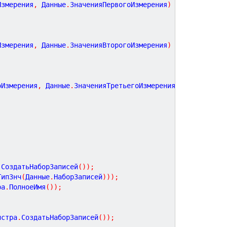
Измерения
,
 Данные
.
ЗначенияПервогоИзмерения
)
Тогда
Измерения
,
 Данные
.
ЗначенияВторогоИзмерения
)
Тогда
оИзмерения
,
 Данные
.
ЗначенияТретьегоИзмерения
)
Тогда
.
СоздатьНаборЗаписей
(
)
)
;
ТипЗнч
(
Данные
.
НаборЗаписей
)
)
)
;
ра
.
ПолноеИмя
(
)
)
;
истра
.
СоздатьНаборЗаписей
(
)
)
;