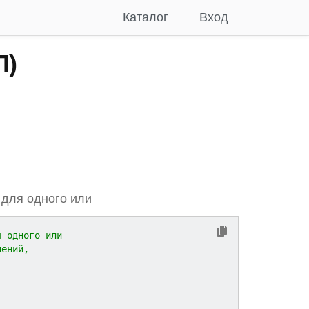
Каталог
Вход
П)
 для одного или
я одного или
нений,