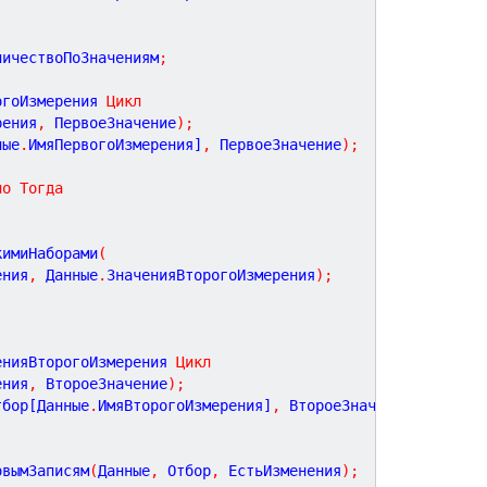
личествоПоЗначениям
;
огоИзмерения 
Цикл
рения
,
 ПервоеЗначение
)
;
ные
.
ИмяПервогоИзмерения]
,
 ПервоеЗначение
)
;
но
Тогда
кимиНаборами
(
ения
,
 Данные
.
ЗначенияВторогоИзмерения
)
;
енияВторогоИзмерения 
Цикл
ения
,
 ВтороеЗначение
)
;
тбор[Данные
.
ИмяВторогоИзмерения]
,
 ВтороеЗначение
)
;
НовымЗаписям
(
Данные
,
 Отбор
,
 ЕстьИзменения
)
;