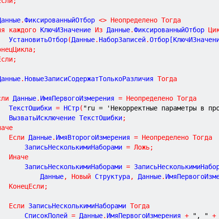
Если
;
Данные
.
ФиксированныйОтбор 
<
>
Неопределено
Тогда
ля
каждого
 КлючИЗначение 
Из
 Данные
.
ФиксированныйОтбор 
Ци
			УстановитьОтбор
(
Данные
.
НаборЗаписей
.
Отбор[КлючИЗначен
онецЦикла
;
Если
;
Данные
.
НовыеЗаписиСодержатТолькоРазличия 
Тогда
сли
 Данные
.
ИмяПервогоИзмерения 
=
Неопределено
Тогда
			ТекстОшибки 
=
 НСтр
(
"ru = 'Некорректные параметры в пр
			ВызватьИсключение ТекстОшибки
;
наче
Если
 Данные
.
ИмяВторогоИзмерения 
=
Неопределено
Тогда
				ЗаписьНесколькимиНаборами 
=
Ложь
;
Иначе
				ЗаписьНесколькимиНаборами 
=
 ЗаписьНесколькимиНабо
					Данные
,
Новый
 Структура
,
 Данные
.
ИмяПервогоИзм
КонецЕсли
;
Если
 ЗаписьНесколькимиНаборами 
Тогда
				СписокПолей 
=
 Данные
.
ИмяПервогоИзмерения 
+
", "
+