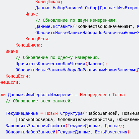
КонецЦикла
;
						Данные
.
НаборЗаписей
.
Отбор[Данные
.
ИмяВторо
Иначе
// Обновление по двум измерениям.
						Данные
.
Вставить
(
"КоличествоПоЗначениям"
,
 
						ОбновитьНовыеЗаписиНабораПоРазличнымНовым
КонецЕсли
;
КонецЦикла
;
Иначе
// Обновление по одному измерению.
				ПрочитатьКоличествоДляЧтения
(
Данные
)
;
				ОбновитьНовыеЗаписиНабораПоРазличнымНовымЗаписям
(
КонецЕсли
;
онецЕсли
;
сли
 Данные
.
ИмяПервогоИзмерения 
=
Неопределено
Тогда
// Обновление всех записей.
			ТекущиеДанные 
=
Новый
 Структура
(
"НаборЗаписей, НовыеЗ
|ТолькоПроверка, ДополнительныеСвойства, Обновлен
			ЗаполнитьЗначенияСвойств
(
ТекущиеДанные
,
 Данные
)
;
			ОбновитьНаборЗаписей
(
ТекущиеДанные
,
 ЕстьИзменения
)
;