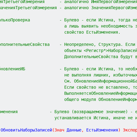
мяТретьегоИзмерения      - аналогично ИмяПервогоИзмерени
наченияТретьегоИзмерения - аналогично ЗначенияПервогоИзм
олькоПроверка            - Булево - если Истина, тогда н
                           а лишь выявить необходимость 
                           свойство ЕстьИзменения.
ополнительныеСвойства    - Неопределено, Структура. Если
                           объекты <Регистр*>НаборЗаписе
                           ДополнительныеСвойства будут 
бновлениеИБ              - Булево - если Истина, то необ
                           не выполняя лишних, избыточны
                           См. ОбновлениеИнформационнойБ
                           Если свойство не вставлено, т
                           ВыполняетсяОбновлениеИнформац
                           общего модуля ОбновлениеИнфор
зменения             - Булево (возвращаемое значение) - 
                       устанавливается Истина, иначе не 
ОбновитьНаборыЗаписей
(
Знач
Данные
,
ЕстьИзменения
)
Экспо