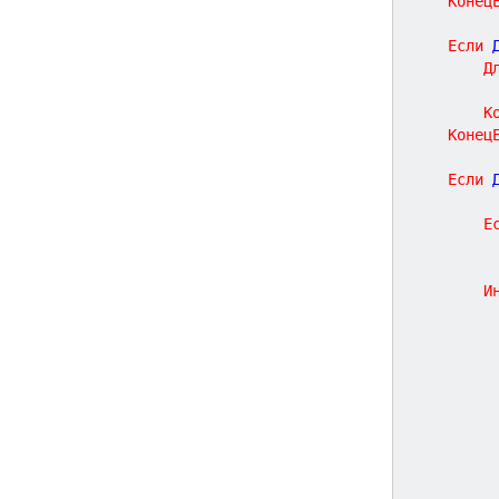
Конец
Если
 
Д
К
Конец
Если
 
Е
И