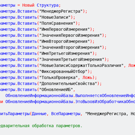
раметры 
=
Новый
 Структура
;
раметры
.
Вставить
(
"МенеджерРегистра"
)
;
раметры
.
Вставить
(
"НовыеЗаписи"
)
;
раметры
.
Вставить
(
"ПоляСравнения"
)
;
раметры
.
Вставить
(
"ИмяПервогоИзмерения"
)
;
раметры
.
Вставить
(
"ЗначенияПервогоИзмерения"
)
;
раметры
.
Вставить
(
"ИмяВторогоИзмерения"
)
;
раметры
.
Вставить
(
"ЗначенияВторогоИзмерения"
)
;
раметры
.
Вставить
(
"ИмяТретьегоИзмерения"
)
;
раметры
.
Вставить
(
"ЗначенияТретьегоИзмерения"
)
;
раметры
.
Вставить
(
"НовыеЗаписиСодержатТолькоРазличия"
,
Ло
раметры
.
Вставить
(
"ФиксированныйОтбор"
)
;
раметры
.
Вставить
(
"ТолькоПроверка"
,
Ложь
)
;
раметры
.
Вставить
(
"ДополнительныеСвойства"
)
;
раметры
.
Вставить
(
"ОбновлениеИБ"
,
	    ОбновлениеИнформационнойБазы
.
ВыполняетсяОбновлениеИнф
ли
 ОбновлениеИнформационнойБазы
.
ЭтоВызовИзОбработчикаОбн
нитьПараметры
(
Данные
,
 ВсеПараметры
,
"МенеджерРегистра, Н
едварительная обработка параметров.