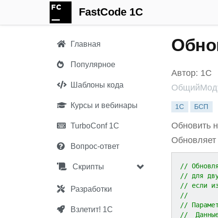
FastCode 1C
Обно
Главная
Популярное
Автор: 1С
Шаблоны кода
ОбщийМоду
Курсы и вебинары
1С
БСП
Обновить н
TurboConf 1С
Обновляет 
Вопрос-ответ
// Обновл
Скрипты
// для дв
// если и
Разработки
//
// Параме
Взлетит! 1С
//  Данны