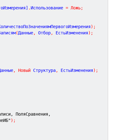
гоИзмерения]
.
Использование 
=
Ложь
;
КоличествоПоЗначениямПервогоИзмерения
)
;
Записям
(
Данные
,
 Отбор
,
 ЕстьИзменения
)
;
Данные
,
Новый
 Структура
,
 ЕстьИзменения
)
;
аписи, ПоляСравнения,
иеИБ"
)
;