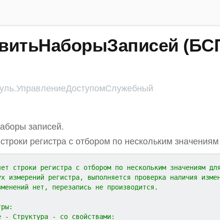
витьНаборыЗаписей (БС
ль.УправлениеДоступомСлужебный
аборы записей.
строки регистра с отбором по нескольким значениям
яет строки регистра с отбором по нескольким значениям дл
ух измерений регистра, выполняется проверка наличия изме
зменений нет, перезапись не производится.
тры:
е - Структура - со свойствами: