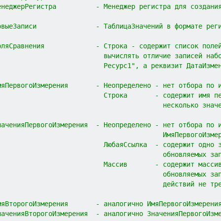
енеджерРегистра          - Менеджер регистра для создани
овыеЗаписи               - ТаблицаЗначений в формате рег
оляСравнения             - Строка - содержит список поле
                           вычислять отличие записей наб
                           Ресурс1", а реквизит ДатаИзме
мяПервогоИзмерения       - Неопределено - нет отбора по 
                           Строка       - содержит имя п
                                          несколько знач
наченияПервогоИзмерения  - Неопределено - нет отбора по 
                                          ИмяПервогоИзме
                           ЛюбаяСсылка  - содержит одно 
                                          обновляемых за
                           Массив       - содержит масси
                                          обновляемых за
                                          действий не тр
мяВторогоИзмерения       - аналогично ИмяПервогоИзмерени
наченияВторогоИзмерения  - аналогично ЗначенияПервогоИзм