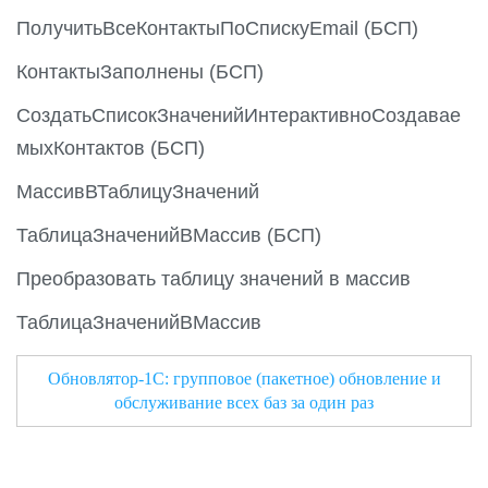
ПолучитьВсеКонтактыПоСпискуEmail (БСП)
КонтактыЗаполнены (БСП)
СоздатьСписокЗначенийИнтерактивноСоздавае
мыхКонтактов (БСП)
МассивВТаблицуЗначений
ТаблицаЗначенийВМассив (БСП)
Преобразовать таблицу значений в массив
ТаблицаЗначенийВМассив
Обновлятор-1С: групповое (пакетное) обновление и
обслуживание всех баз за один раз