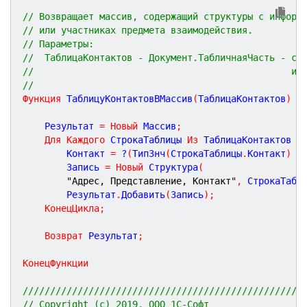
// Возвращает массив, содержащий структуры с информ
// или участниках предмета взаимодействия.
// Параметры:
//  ТаблицаКонтактов - Документ.ТабличнаяЧасть - со
//                                               ил
//
Функция
ТаблицуКонтактовВМассив
(
ТаблицаКонтактов
)
Э
	Результат 
=
Новый
 Массив
;
Для
Каждого
 СтрокаТаблицы 
Из
 ТаблицаКонтактов 
Ц
		Контакт 
=
 ?
(
ТипЗнч
(
СтрокаТаблицы
.
Контакт
)
=
		Запись 
=
Новый
 Структура
(
"Адрес, Представление, Контакт"
,
 СтрокаТабл
		Результат
.
Добавить
(
Запись
)
;
КонецЦикла
;
Возврат
 Результат
;
КонецФункции
///////////////////////////////////////////////////
// Copyright (c) 2019, ООО 1С-Софт