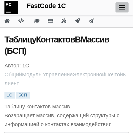
FastCode 1C
ТаблицуКонтактовВМассив
(БСП)
Автор: 1С
ОбщийМодуль.УправлениеЭлектроннойПочтойК
лиент
1С
БСП
Таблицу контактов массив.
Возвращает массив, содержащий структуры с
информацией о контактах взаимодействия