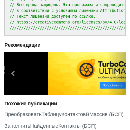
// Все права защищены. Эта программа и сопроводител
// в соответствии с условиями лицензии Attribution 
// Текст лицензии доступен по ссылке:
// https://creativecommons.org/licenses/by/4.0/lega
///////////////////////////////////////////////////
Рекомендации
P
N
r
e
e
x
v
t
i
o
Похожие публикации
u
s
ПреобразоватьТаблицуКонтактовВМассив (БСП)
ЗаполнитьНайденныеКонтакты (БСП)