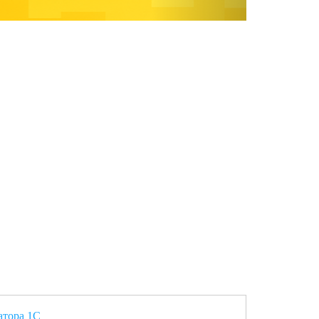
атора 1С