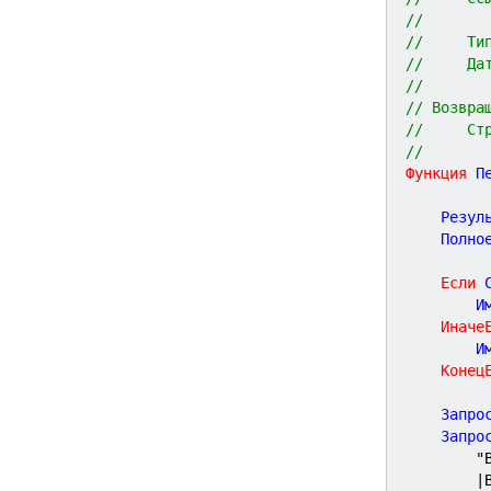
//       
//     Ти
//     Да
//
// Возвра
//     Ст
//
Функция
П
	Резул
	Полно
Если
 
	
Иначе
	
Конец
	Запро
	Запро
"
|