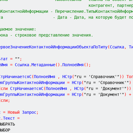
                                      контрагент, партне
пКонтактнойИнформации - Перечисление.ТипыКонтактнойИнфор
та                     - Дата - Дата, на которую будет п
щаемое значение:
рока - строковое представление значения.
ервоеЗначениеКонтактнойИнформацииОбъектаПоТипу
(
Ссылка
,
Т
ьтат 
=
""
;
еИмя 
=
 Ссылка
.
Метаданные
(
)
.
ПолноеИмя
(
)
;
СтрНачинаетсяС
(
ПолноеИмя 
,
 НСтр
(
"ru = 'Справочник'"
)
)
То
	ИмяГруппыКонтактнойИнформации 
=
 НСтр
(
"ru = 'Справочник'"
)
Если
 СтрНачинаетсяС
(
ПолноеИмя 
,
 НСтр
(
"ru = 'Документ'"
)
)
	ИмяГруппыКонтактнойИнформации 
=
 НСтр
(
"ru = 'Документ'"
)
+
Если
;
с 
=
Новый
 Запрос
;
с
.
Текст 
=
ВЫБРАТЬ
ВЫБОР