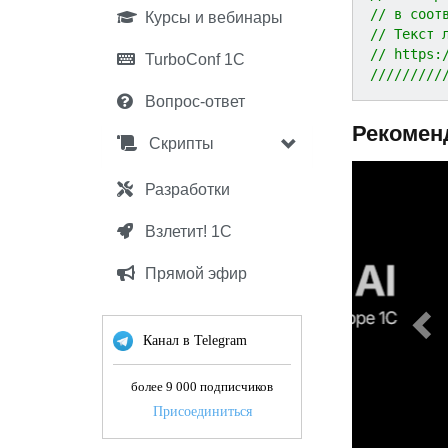
// в соот
Курсы и вебинары
// Текст 
// https:
TurboConf 1С
/////////
Вопрос-ответ
Рекомен
Скрипты
P
Разработки
r
e
Взлетит! 1С
v
Прямой эфир
i
o
u
Канал в Telegram
s
более 9 000 подписчиков
Присоединиться