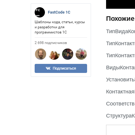
Похожие
ТипВидаКо
ТипКонтак
ТипКонтак
ВидыКонта
Установит
Контактна
Соответст
Структура