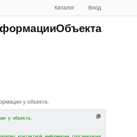
Каталог
Вход
нформацииОбъекта
ормации у объекта.
ции у объекта.
ладелец контактной информации (организация,