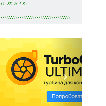
nal (CC BY 4.0)
//////////////////////////////////////
N
e
x
t