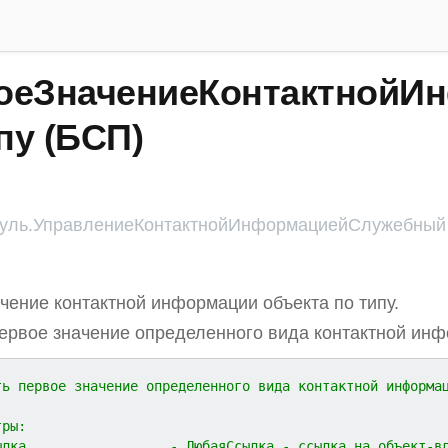
оеЗначениеКонтактнойИ
пу (БСП)
ль.УправлениеКонтактнойИнформациейСлужебный
чение контактной информации объекта по типу.
ервое значение определенного вида контактной инф
ть первое значение определенного вида контактной информа
тры:
ылка                  - ЛюбаяСсылка - ссылка на объект-в