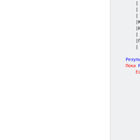
|
|
|
	Резул
Пока
 
Е