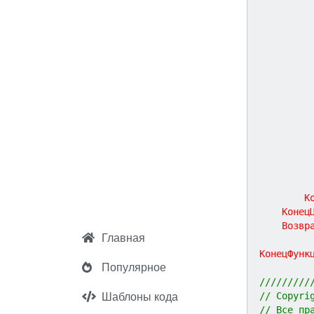
К
Конец
Возвр
Главная
КонецФунк
Популярное
/////////
// Copyri
Шаблоны кода
// Все пр