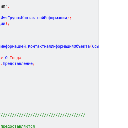
Тип"
;
 ИмяГруппыКонтактнойИнформации
)
;
ции
)
;
йИнформацией
.
КонтактнаяИнформацияОбъекта
(
Ссылка
,
>
0
Тогда
]
.
Представление
;
//////////////////////////////////////
 предоставляются 