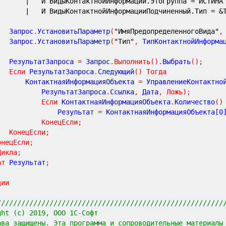
|	И ВидыКонтактнойИнформации.ЭтоГруппа = ИСТИНА
|	И ВидыКонтактнойИнформацииПодчиненный.Тип = &
			Запрос
.
УстановитьПараметр
(
"ИмяПредопределенногоВида"
,
			Запрос
.
УстановитьПараметр
(
"Тип"
,
 ТипКонтактнойИнформа
			РезультатЗапроса 
=
 Запрос
.
Выполнить
(
)
.
Выбрать
(
)
;
Если
 РезультатЗапроса
.
Следующий
(
)
Тогда
				КонтактнаяИнформацияОбъекта 
=
 УправлениеКонтактно
					РезультатЗапроса
.
Ссылка
,
 Дата
,
Ложь
)
;
Если
 КонтактнаяИнформацияОбъекта
.
Количество
(
)
						Результат 
=
 КонтактнаяИнформацияОбъекта[
0
КонецЕсли
;
КонецЕсли
;
онецЕсли
;
Цикла
;
ат
 Результат
;
ции
////////////////////////////////////////////////////////
ght (c) 2019, ООО 1С-Софт
ава защищены. Эта программа и сопроводительные материалы