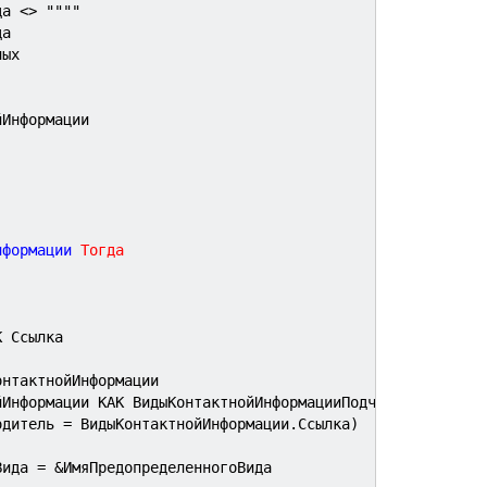
да <> 
""
""
да
ных
йИнформации
нформации 
Тогда
К Ссылка
онтактнойИнформации
ойИнформации КАК ВидыКонтактнойИнформацииПодчиненный
Родитель = ВидыКонтактнойИнформации.Ссылка)
Вида = &ИмяПредопределенногоВида