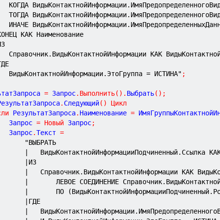
|	КОГДА ВидыКонтактнойИнформации.ИмяПредопределенногоВи
|	ТОГДА ВидыКонтактнойИнформации.ИмяПредопределенногоВи
|	ИНАЧЕ ВидыКонтактнойИнформации.ИмяПредопределенныхДан
КОНЕЦ КАК Наименование
ИЗ
|	Справочник.ВидыКонтактнойИнформации КАК ВидыКонтактно
ГДЕ
|	ВидыКонтактнойИнформации.ЭтоГруппа = ИСТИНА"
;
ьтатЗапроса 
=
 Запрос
.
Выполнить
(
)
.
Выбрать
(
)
;
РезультатЗапроса
.
Следующий
(
)
Цикл
сли
 РезультатЗапроса
.
Наименование 
=
 ИмяГруппыКонтактнойИ
			Запрос 
=
Новый
 Запрос
;
			Запрос
.
Текст 
=
"ВЫБРАТЬ
|	ВидыКонтактнойИнформацииПодчиненный.Ссылка КА
|ИЗ
|	Справочник.ВидыКонтактнойИнформации КАК ВидыК
|		ЛЕВОЕ СОЕДИНЕНИЕ Справочник.ВидыКонтактн
|		ПО (ВидыКонтактнойИнформацииПодчиненный.
|ГДЕ
|	ВидыКонтактнойИнформации.ИмяПредопределенного