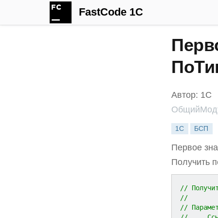
FastCode 1C
Перв
ПоТи
Автор: 1С
ОбщийМоду
1С
БСП
Первое зна
Получить п
// Получи
//
// Параме
//     Сс