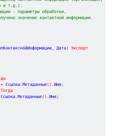
р и т.д.).
мации - параметры обработки.
олучено значение контактной информации.
ипКонтактнойИнформации
,
Дата
)
Экспорт
гда
+
 Ссылка
.
Метаданные
(
)
.
Имя
;
Тогда
 Ссылка
.
Метаданные
(
)
.
Имя
;