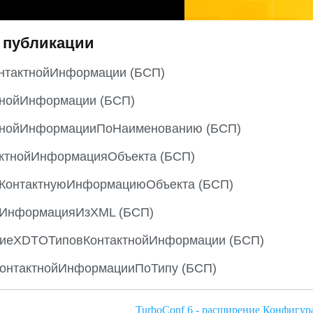
 публикации
нтактнойИнформации (БСП)
тнойИнформации (БСП)
тнойИнформацииПоНаименованию (БСП)
ктнойИнформацияОбъекта (БСП)
ьКонтактнуюИнформациюОбъекта (БСП)
яИнформацияИзXML (БСП)
виеXDTOТиповКонтактнойИнформации (БСП)
КонтактнойИнформацииПоТипу (БСП)
TurboConf 6 - расширение Конфигур