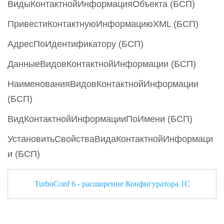
ВидыКонтактнойИнформацияОбъекта (БСП)
ПривестиКонтактнуюИнформациюXML (БСП)
АдресПоИдентификатору (БСП)
ДанныеВидовКонтактнойИнформации (БСП)
НаименованияВидовКонтактнойИнформации
(БСП)
ВидКонтактнойИнформацииПоИмени (БСП)
УстановитьСвойстваВидаКонтактнойИнформаци
и (БСП)
TurboConf 6 - расширение Конфигуратора 1С