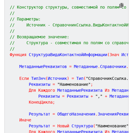
// Конструктор структуры, совместимой по полям со с
//
// Параметры:
//     Источник - СправочникСсылка.ВидыКонтактнойИн
//
// Возвращаемое значение:
//     Структура - совместимая по полям со справочн
//
Функция
СтруктураВидаКонтактнойИнформации
(
Знач
Исто
	МетаданныеРеквизитов 
=
 Метаданные
.
Справочники
.
В
Если
 ТипЗнч
(
Источник
)
=
 Тип
(
"СправочникСсылка.В
		Реквизиты 
=
"Наименование"
;
Для
Каждого
 МетаданныеРеквизита 
Из
 Метаданн
			Реквизиты 
=
 Реквизиты 
+
","
+
 Метаданны
КонецЦикла
;
		Результат 
=
 ОбщегоНазначения
.
ЗначенияРеквиз
Иначе
		Результат 
=
Новый
 Структура
(
"Наименование"
,
Для
Каждого
 МетаданныеРеквизита 
Из
 Метаданн