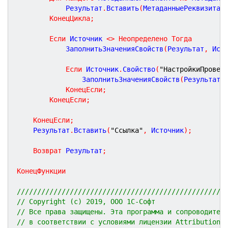
			Результат
.
Вставить
(
МетаданныеРеквизита
.
КонецЦикла
;
Если
 Источник 
<
>
Неопределено
Тогда
			ЗаполнитьЗначенияСвойств
(
Результат
,
 Ист
Если
 Источник
.
Свойство
(
"НастройкиПровер
				ЗаполнитьЗначенияСвойств
(
Результат
,
КонецЕсли
;
КонецЕсли
;
КонецЕсли
;
	Результат
.
Вставить
(
"Ссылка"
,
 Источник
)
;
Возврат
 Результат
;
КонецФункции
///////////////////////////////////////////////////
// Copyright (c) 2019, ООО 1С-Софт
// Все права защищены. Эта программа и сопроводител
// в соответствии с условиями лицензии Attribution 