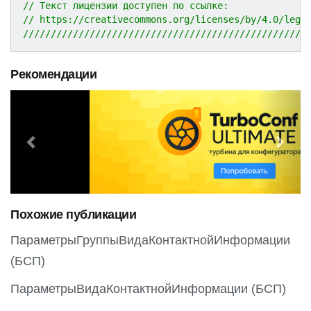
// Текст лицензии доступен по ссылке:
// https://creativecommons.org/licenses/by/4.0/lega
///////////////////////////////////////////////////
Рекомендации
P
N
r
e
e
x
v
t
i
o
Похожие публикации
u
s
ПараметрыГруппыВидаКонтактнойИнформации
(БСП)
ПараметрыВидаКонтактнойИнформации (БСП)