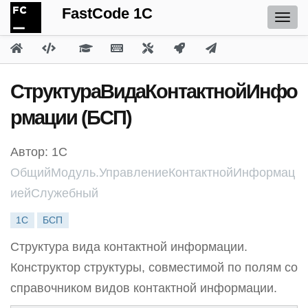
FastCode 1C
СтруктураВидаКонтактнойИнфо
рмации (БСП)
Автор: 1С
ОбщийМодуль.УправлениеКонтактнойИнформац
иейСлужебный
1С
БСП
Структура вида контактной информации.
Конструктор структуры, совместимой по полям со
справочником видов контактной информации.