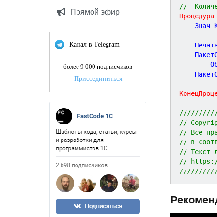
//  Колич
Прямой эфир
Процедура
	Знач 
Канал в Telegram
	Печат
	Пакет
		
более 9 000 подписчиков
	Пакет
Присоединиться
КонецПроц
/////////
// Copyri
// Все пр
// в соот
// Текст 
// https:
/////////
Рекомен