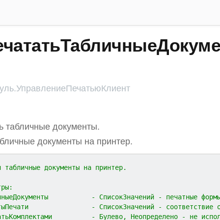
ечататьТабличныеДокуме
ль.УправлениеПечатьюКлиент
ь табличные документы.
бличные документы на принтер.
и табличные документы на принтер.
тры:
чныеДокументы           - СписокЗначений - печатные форм
тыПечати                - СписокЗначений - соответствие 
атьКомплектами          - Булево, Неопределено - не испо