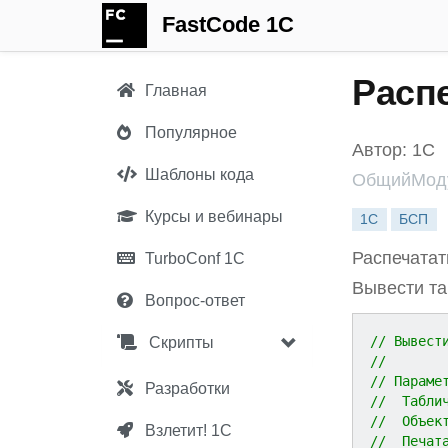
FastCode 1C
Расп
Главная
Популярное
Автор: 1С
Шаблоны кода
ОбщийМоду
Курсы и вебинары
1С
БСП
Распечатат
TurboConf 1С
Вывести та
Вопрос-ответ
// Вывест
Скрипты
//
// Параме
Разработки
//  Табли
//  Объек
Взлетит! 1С
//  Печат