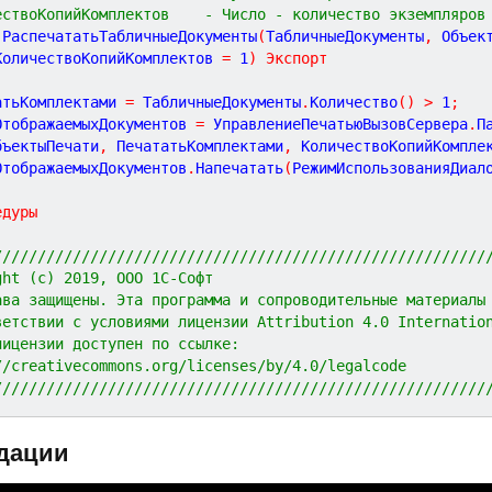
ествоКопийКомплектов    - Число - количество экземпляров
РаспечататьТабличныеДокументы
(
ТабличныеДокументы
,
Объек
КоличествоКопийКомплектов 
=
1
)
Экспорт
атьКомплектами 
=
 ТабличныеДокументы
.
Количество
(
)
>
1
;
ОтображаемыхДокументов 
=
 УправлениеПечатьюВызовСервера
.
П
ОбъектыПечати
,
 ПечататьКомплектами
,
 КоличествоКопийКомпле
ОтображаемыхДокументов
.
Напечатать
(
РежимИспользованияДиал
едуры
////////////////////////////////////////////////////////
ght (c) 2019, ООО 1С-Софт
ава защищены. Эта программа и сопроводительные материалы
ветствии с условиями лицензии Attribution 4.0 Internatio
лицензии доступен по ссылке:
//creativecommons.org/licenses/by/4.0/legalcode
////////////////////////////////////////////////////////
дации