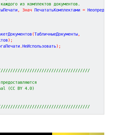
 каждого из комплектов документов.
тыПечати
,
Знач
ПечататьКомплектами
=
Неопределено
,
акетДокументов
(
ТабличныеДокументы
,
ктов
)
;
огаПечати
.
НеИспользовать
)
;
//////////////////////////////////////
 предоставляются 
nal (CC BY 4.0)
//////////////////////////////////////