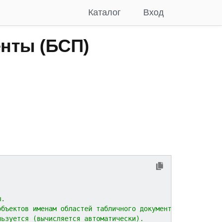
Каталог
Вход
нты (БСП)
ы.
объектов именам областей табличного документа.
льзуется (вычисляется автоматически).