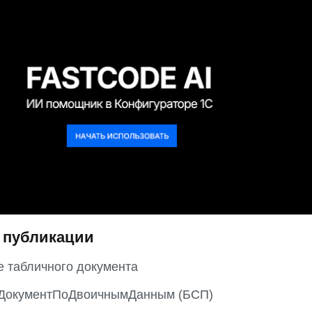
 публикации
 табличного документа
ДокументПоДвоичнымДанным (БСП)