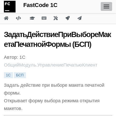
FastCode 1C
ЗадатьДействиеПриВыбореМак
етаПечатнойФормы (БСП)
Автор: 1С
ОбщийМодуль.УправлениеПечатьюКлиент
1С
БСП
Задать действие при выборе макета печатной
формы.
Открывает форму выбора режима открытия
макетов.