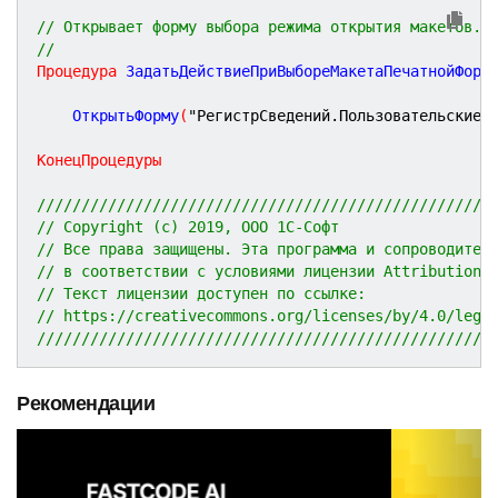
// Открывает форму выбора режима открытия макетов.
//
Процедура
ЗадатьДействиеПриВыбореМакетаПечатнойФорм
	ОткрытьФорму
(
"РегистрСведений.ПользовательскиеМ
КонецПроцедуры
///////////////////////////////////////////////////
// Copyright (c) 2019, ООО 1С-Софт
// Все права защищены. Эта программа и сопроводител
// в соответствии с условиями лицензии Attribution 
// Текст лицензии доступен по ссылке:
// https://creativecommons.org/licenses/by/4.0/lega
///////////////////////////////////////////////////
Рекомендации
P
N
r
e