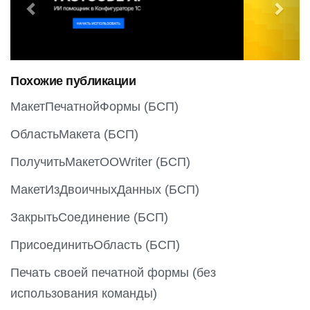
e
x
v
t
i
o
Похожие публикации
u
s
МакетПечатнойФормы (БСП)
ОбластьМакета (БСП)
ПолучитьМакетOOWriter (БСП)
МакетИзДвоичныхДанных (БСП)
ЗакрытьСоединение (БСП)
ПрисоединитьОбласть (БСП)
Печать своей печатной формы (без
использования команды)