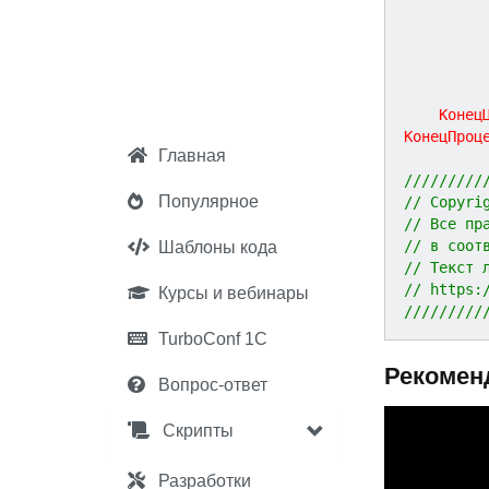
Конец
КонецПроц
Главная
/////////
Популярное
// Copyri
// Все пр
// в соот
Шаблоны кода
// Текст 
// https:
Курсы и вебинары
/////////
TurboConf 1С
Рекомен
Вопрос-ответ
P
Скрипты
r
e
Разработки