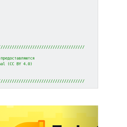
//////////////////////////////////////
 предоставляются 
nal (CC BY 4.0)
//////////////////////////////////////
N
e
x