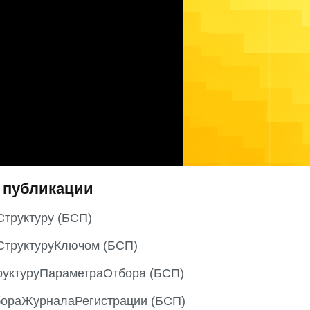
 публикации
труктуру (БСП)
СтруктуруКлючом (БСП)
руктуруПараметраОтбора (БСП)
ораЖурналаРегистрации (БСП)