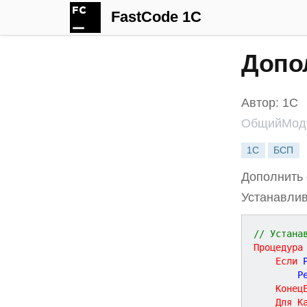
FastCode 1C
Допо
Автор: 1С
ОбщийМоду
1С
БСП
Дополнить 
Устанавлив
// Устана
Процедура
Если
 
		
Конец
Для
К