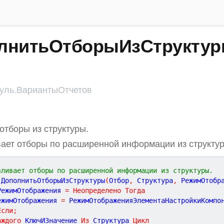
лнитьОтборыИзСтруктур
ль.ВариантыОтчетов
отборы из структуры.
ает отборы по расширенной информации из структу
вливает отборы по расширенной информации из структуры.
ДополнитьОтборыИзСтруктуры
(
Отбор
,
Структура
,
РежимОтобр
РежимОтображения 
=
Неопределено
Тогда
РежимОтображения 
=
 РежимОтображенияЭлементаНастройкиКомпо
Если
;
аждого
 КлючИЗначение 
Из
 Структура 
Цикл