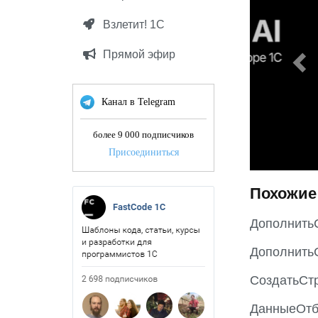
v
Взлетит! 1С
i
o
Прямой эфир
u
s
Канал в Telegram
более 9 000 подписчиков
Присоединиться
Похожие
ДополнитьС
Дополнить
СоздатьСт
ДанныеОтб