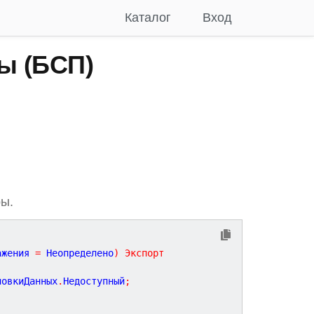
Каталог
Вход
ы (БСП)
ры.
ажения
=
Неопределено
)
Экспорт
новкиДанных
.
Недоступный
;