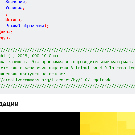
			Значение
,
			Условие
,
,
Истина
,
			РежимОтображения
)
;
Цикла
;
едуры
////////////////////////////////////////////////////////
ght (c) 2019, ООО 1С-Софт
ава защищены. Эта программа и сопроводительные материалы
ветствии с условиями лицензии Attribution 4.0 Internatio
лицензии доступен по ссылке:
//creativecommons.org/licenses/by/4.0/legalcode
////////////////////////////////////////////////////////
дации