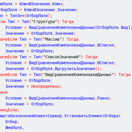
ИмяПоля 
=
 КлючИЗначение
.
Ключ
;
ОтборПоля 
=
 КлючИЗначение
.
Значение
;
Тип 
=
 ТипЗнч
(
ОтборПоля
)
;
сли
 Тип 
=
 Тип
(
"Структура"
)
Тогда
			Условие 
=
 ВидСравненияКомпоновкиДанных[ОтборПоля
.
Вид]
			Значение 
=
 ОтборПоля
.
Значение
;
начеЕсли
 Тип 
=
 Тип
(
"Массив"
)
Тогда
			Условие 
=
 ВидСравненияКомпоновкиДанных
.
ВСписке
;
			Значение 
=
 ОтборПоля
;
начеЕсли
 Тип 
=
 Тип
(
"СписокЗначений"
)
Тогда
			Условие 
=
 ВидСравненияКомпоновкиДанных
.
ВСписке
;
			Значение 
=
 ОтборПоля
.
ВыгрузитьЗначения
(
)
;
начеЕсли
 Тип 
=
 Тип
(
"ВидСравненияКомпоновкиДанных"
)
Тогда
			Условие 
=
 ОтборПоля
;
			Значение 
=
Неопределено
;
наче
			Условие 
=
 ВидСравненияКомпоновкиДанных
.
Равно
;
			Значение 
=
 ОтборПоля
;
онецЕсли
;
	ОбщегоНазначенияКлиентСервер
.
УстановитьЭлементОтбора
(
			Отбор
,
			ИмяПоля
,