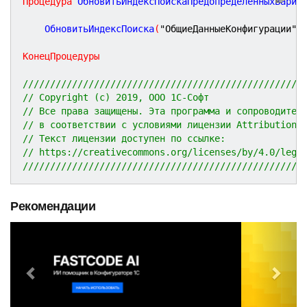
Процедура
ОбновитьИндексПоискаПредопределенныхВариа
	ОбновитьИндексПоиска
(
"ОбщиеДанныеКонфигурации"
,
КонецПроцедуры
///////////////////////////////////////////////////
// Copyright (c) 2019, ООО 1С-Софт
// Все права защищены. Эта программа и сопроводител
// в соответствии с условиями лицензии Attribution 
// Текст лицензии доступен по ссылке:
// https://creativecommons.org/licenses/by/4.0/lega
///////////////////////////////////////////////////
Рекомендации
P
N
r
e
e
x
v
t