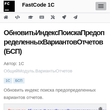
FastCode 1C
ОбновитьИндексПоискаПредоп
ределенныхВариантовОтчетов
(БСП)
Автор: 1С
ОбщийМодуль.ВариантыОтчетов
1С
БСП
Обновить индекс поиска предопределенных
вариантов отчетов.