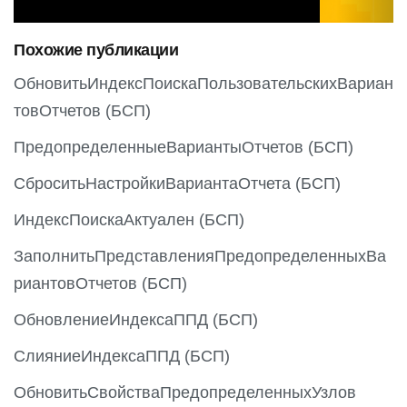
i
o
Похожие публикации
u
s
ОбновитьИндексПоискаПользовательскихВариан
товОтчетов (БСП)
ПредопределенныеВариантыОтчетов (БСП)
СброситьНастройкиВариантаОтчета (БСП)
ИндексПоискаАктуален (БСП)
ЗаполнитьПредставленияПредопределенныхВа
риантовОтчетов (БСП)
ОбновлениеИндексаППД (БСП)
СлияниеИндексаППД (БСП)
ОбновитьСвойстваПредопределенныхУзлов