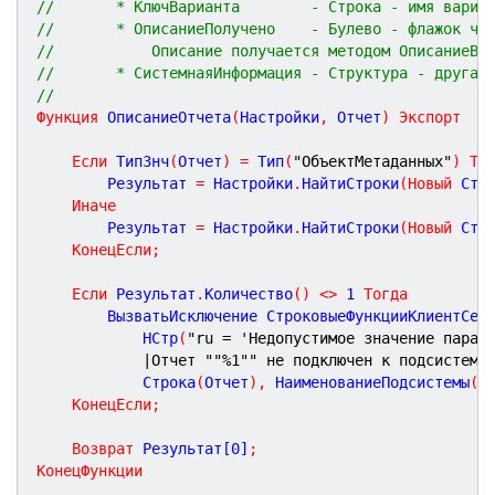
//       * КлючВарианта        - Строка - имя вариа
//       * ОписаниеПолучено    - Булево - флажок чт
//           Описание получается методом ОписаниеВа
//       * СистемнаяИнформация - Структура - другая
//
Функция
ОписаниеОтчета
(
Настройки
,
Отчет
)
Экспорт
Если
 ТипЗнч
(
Отчет
)
=
 Тип
(
"ОбъектМетаданных"
)
То
		Результат 
=
 Настройки
.
НайтиСтроки
(
Новый
 Стр
Иначе
		Результат 
=
 Настройки
.
НайтиСтроки
(
Новый
 Стр
КонецЕсли
;
Если
 Результат
.
Количество
(
)
<
>
1
Тогда
		ВызватьИсключение СтроковыеФункцииКлиентСер
			НСтр
(
"ru = 'Недопустимое значение парам
|Отчет 
""
%1
""
 не подключен к подсистеме
			Строка
(
Отчет
)
,
 НаименованиеПодсистемы
(
"
КонецЕсли
;
Возврат
 Результат[
0
]
;
КонецФункции