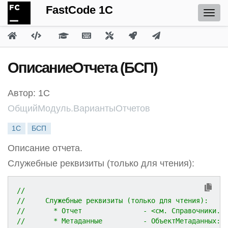
FastCode 1C
ОписаниеОтчета (БСП)
Автор: 1С
ОбщийМодуль.ВариантыОтчетов
1С
БСП
Описание отчета.
Служебные реквизиты (только для чтения):
//     
//     Служебные реквизиты (только для чтения):
//       * Отчет               - <см. Справочники.В
//       * Метаданные          - ОбъектМетаданных: 