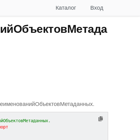
Каталог
Вход
ийОбъектовМетада
еименованийОбъектовМетаданных.
ийОбъектовМетаданных.
порт