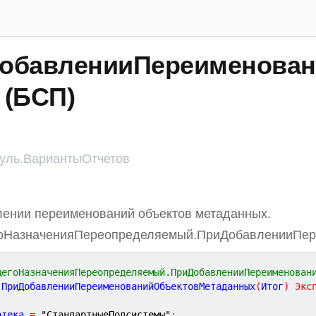
обавленииПереименован
 (БСП)
ль.ВариантыОтчетов
ении переименований объектов метаданных.
оНазначенияПереопределяемый.ПриДобавленииПер
щегоНазначенияПереопределяемый.ПриДобавленииПереименован
ПриДобавленииПереименованийОбъектовМетаданных
(
Итог
)
Экс
отека 
=
"СтандартныеПодсистемы"
;