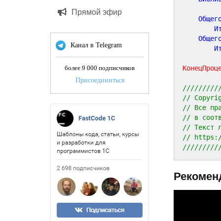
Прямой эфир
	Общег
		
	Общег
Канал в Telegram
		
КонецПроц
более 9 000 подписчиков
Присоединиться
/////////
// Copyri
// Все пр
// в соот
// Текст 
// https:
/////////
Рекомен
P
r