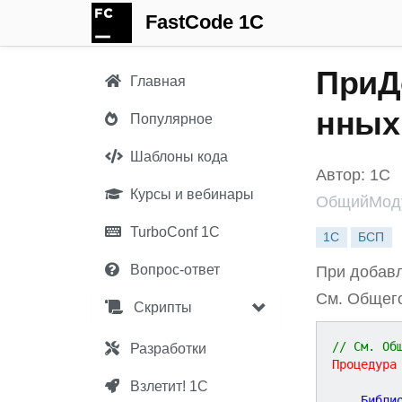
FastCode 1C
ПриД
Главная
нных
Популярное
Шаблоны кода
Автор: 1С
Курсы и вебинары
ОбщийМоду
TurboConf 1С
1С
БСП
Вопрос-ответ
При добавл
См. Общег
Скрипты
// См. Об
Разработки
Процедура
Взлетит! 1С
	Библи