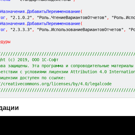
оНазначения
.
ДобавитьПереименование
(
Итог
,
"2.1.0.2"
,
"Роль.ЧтениеВариантовОтчетов"
,
"Роль.Исп
оНазначения
.
ДобавитьПереименование
(
Итог
,
"2.3.3.3"
,
"Роль.ИспользованиеВариантовОтчетов"
,
"Р
едуры
////////////////////////////////////////////////////////
ght (c) 2019, ООО 1С-Софт
ава защищены. Эта программа и сопроводительные материалы
ветствии с условиями лицензии Attribution 4.0 Internatio
лицензии доступен по ссылке:
//creativecommons.org/licenses/by/4.0/legalcode
////////////////////////////////////////////////////////
дации