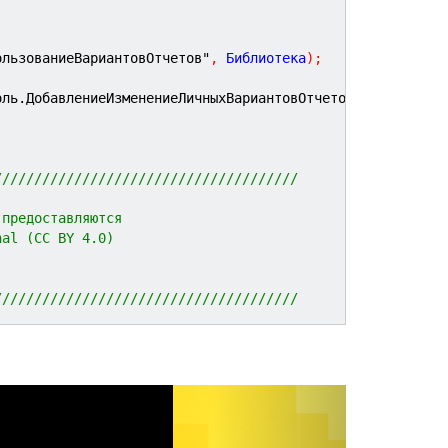
ользованиеВариантовОтчетов"
,
 Библиотека
)
;
оль.ДобавлениеИзменениеЛичныхВариантовОтчетов"
,
 Библиоте
//////////////////////////////////////
 предоставляются 
nal (CC BY 4.0)
//////////////////////////////////////
N
e