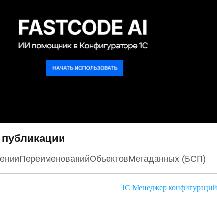
 публикации
енииПереименованийОбъектовМетаданных (БСП)
1С Менеджер конфигураций