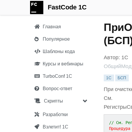
FastCode 1C
ПриО
Главная
(БСП
Популярное
Шаблоны кода
Автор: 1С
Курсы и вебинары
ОбщийМоду
TurboConf 1С
1С
БСП
Вопрос-ответ
При очистк
См.
Скрипты
РегистрыС
Разработки
// См. Ре
Взлетит! 1С
Процедура