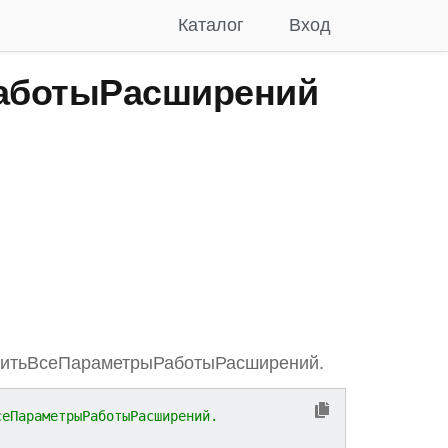
Каталог
Вход
аботыРасширений
титьВсеПараметрыРаботыРасширений.
сеПараметрыРаботыРасширений.