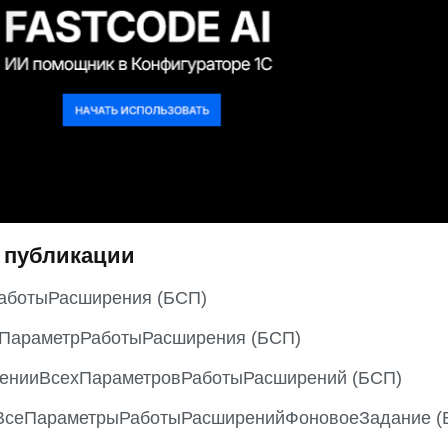
 публикации
аботыРасширения (БСП)
ьПараметрРаботыРасширения (БСП)
енииВсехПараметровРаботыРасширений (БСП)
ВсеПараметрыРаботыРасширенийФоновоеЗадание (