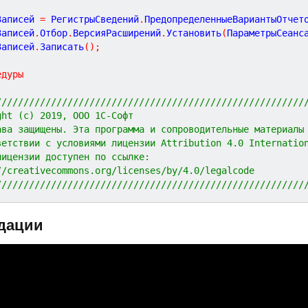
Записей 
=
 РегистрыСведений
.
ПредопределенныеВариантыОтчет
Записей
.
Отбор
.
ВерсияРасширений
.
Установить
(
ПараметрыСеанс
Записей
.
Записать
(
)
;
едуры
////////////////////////////////////////////////////////
ght (c) 2019, ООО 1С-Софт
ава защищены. Эта программа и сопроводительные материалы
ветствии с условиями лицензии Attribution 4.0 Internatio
лицензии доступен по ссылке:
//creativecommons.org/licenses/by/4.0/legalcode
////////////////////////////////////////////////////////
дации