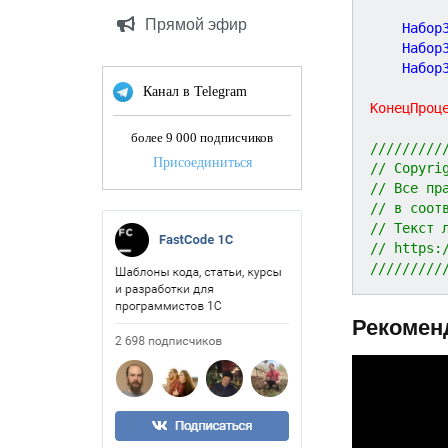
Прямой эфир
	Набор
	Набор
	Набор
Канал в Telegram
КонецПроц
более 9 000 подписчиков
/////////
Присоединиться
// Copyri
// Все пр
// в соот
// Текст 
// https:
/////////
Рекомен
P
r
e