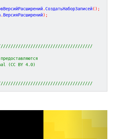
овВерсийРасширений
.
СоздатьНаборЗаписей
(
)
;
а
.
ВерсияРасширений
)
;
//////////////////////////////////////
 предоставляются 
nal (CC BY 4.0)
//////////////////////////////////////
N
e
x