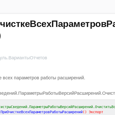
чисткеВсехПараметровР
)
ль.ВариантыОтчетов
е всех параметров работы расширений.
ведений.ПараметрыРаботыВерсийРасширений.Очис
гистрыСведений.ПараметрыРаботыВерсийРасширений.ОчиститьВ
ПриОчисткеВсехПараметровРаботыРасширений
(
)
Экспорт