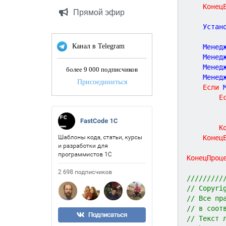
Конец
Прямой эфир
	Уста
Канал в Telegram
	Менед
	Менед
	Менед
более 9 000 подписчиков
	Менед
Присоединиться
Если
 
Е
К
Конец
КонецПроц
/////////
// Copyri
// Все пр
// в соот
// Текст 