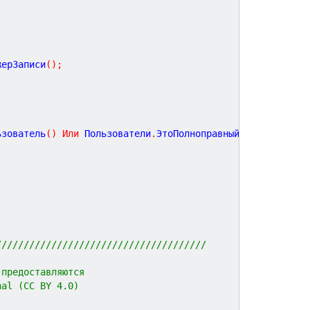
жерЗаписи
(
)
;
ьзователь
(
)
Или
 Пользователи
.
ЭтоПолноправныйПользователь
//////////////////////////////////////
 предоставляются 
nal (CC BY 4.0)