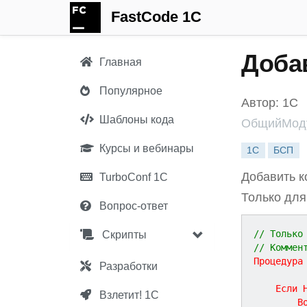
FastCode 1C
Доба
Главная
Популярное
Автор: 1С
Шаблоны кода
ОбщийМоду
Курсы и вебинары
1С
БСП
Добавить к
TurboConf 1С
Только для
Вопрос-ответ
// Только
Скрипты
// Коммен
Процедура
Разработки
Если
Взлетит! 1С
В