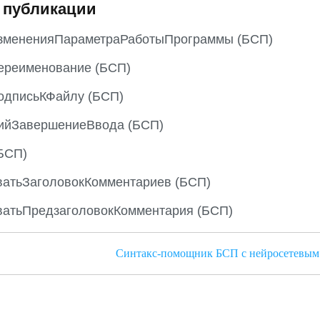
 публикации
змененияПараметраРаботыПрограммы (БСП)
ереименование (БСП)
одписьКФайлу (БСП)
ийЗавершениеВвода (БСП)
БСП)
атьЗаголовокКомментариев (БСП)
атьПредзаголовокКомментария (БСП)
Синтакс-помощник БСП с нейросетевым