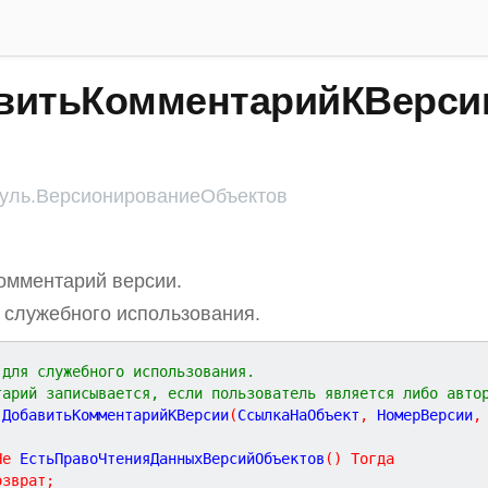
витьКомментарийКВерсии
ль.ВерсионированиеОбъектов
омментарий версии.
 служебного использования.
 для служебного использования.
тарий записывается, если пользователь является либо авто
ДобавитьКомментарийКВерсии
(
СсылкаНаОбъект
,
НомерВерсии
,
Не
 ЕстьПравоЧтенияДанныхВерсийОбъектов
(
)
Тогда
озврат
;