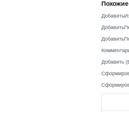
Похожие
ДобавитьИ
ДобавитьП
ДобавитьП
Комментар
Добавить (
Сформиров
Сформиров