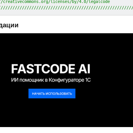
//creativecommons.org/licenses/by/4.0/legalcode
////////////////////////////////////////////////////////
дации