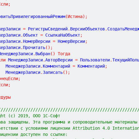
Если
;
новитьПривилегированныйРежим
(
Истина
)
;
жерЗаписи 
=
 РегистрыСведений
.
ВерсииОбъектов
.
СоздатьМенед
жерЗаписи
.
Объект 
=
 СсылкаНаОбъект
;
жерЗаписи
.
НомерВерсии 
=
 НомерВерсии
;
жерЗаписи
.
Прочитать
(
)
;
МенеджерЗаписи
.
Выбран
(
)
Тогда
сли
 МенеджерЗаписи
.
АвторВерсии 
=
 Пользователи
.
ТекущийПол
			МенеджерЗаписи
.
Комментарий 
=
 Комментарий
;
			МенеджерЗаписи
.
Записать
(
)
;
онецЕсли
;
Если
;
едуры
////////////////////////////////////////////////////////
ght (c) 2019, ООО 1С-Софт
ава защищены. Эта программа и сопроводительные материалы
ветствии с условиями лицензии Attribution 4.0 Internatio
лицензии доступен по ссылке: