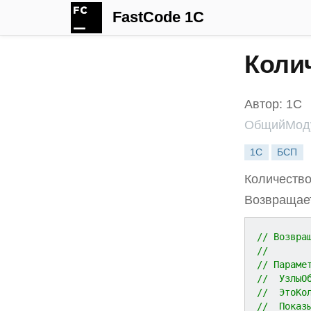
FastCode 1C
Коли
Автор: 1С
ОбщийМоду
1С
БСП
Количество
Возвращает
// Возвра
//
// Параме
//	Уз
//	Эт
//	Пок