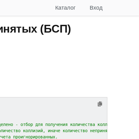
Каталог
Вход
нятых (БСП)
еделено - отбор для получения количества коллизий.
количество коллизий, иначе количество непринятых.
 учета проигнорированных.