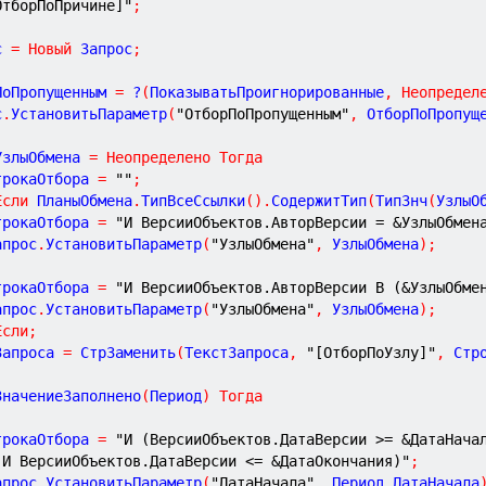
[ОтборПоПричине]"
;
с 
=
Новый
 Запрос
;
ПоПропущенным 
=
 ?
(
ПоказыватьПроигнорированные
,
Неопредел
с
.
УстановитьПараметр
(
"ОтборПоПропущенным"
,
 ОтборПоПропущ
УзлыОбмена 
=
Неопределено
Тогда
СтрокаОтбора 
=
""
;
Если
 ПланыОбмена
.
ТипВсеСсылки
(
)
.
СодержитТип
(
ТипЗнч
(
УзлыО
СтрокаОтбора 
=
"И ВерсииОбъектов.АвторВерсии = &УзлыОбмен
Запрос
.
УстановитьПараметр
(
"УзлыОбмена"
,
 УзлыОбмена
)
;
СтрокаОтбора 
=
"И ВерсииОбъектов.АвторВерсии В (&УзлыОбме
Запрос
.
УстановитьПараметр
(
"УзлыОбмена"
,
 УзлыОбмена
)
;
Если
;
Запроса 
=
 СтрЗаменить
(
ТекстЗапроса
,
"[ОтборПоУзлу]"
,
 Стр
ЗначениеЗаполнено
(
Период
)
Тогда
СтрокаОтбора 
=
"И (ВерсииОбъектов.ДатаВерсии >= &ДатаНача
 И ВерсииОбъектов.ДатаВерсии <= &ДатаОкончания)"
;
Запрос
.
УстановитьПараметр
(
"ДатаНачала"
,
 Период
.
ДатаНачала