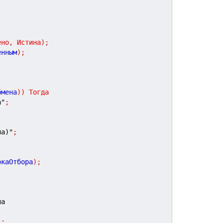
ено
,
Истина
)
;
енным
)
;
бмена
)
)
Тогда
а"
;
на)"
;
окаОтбора
)
;
ла
)
;