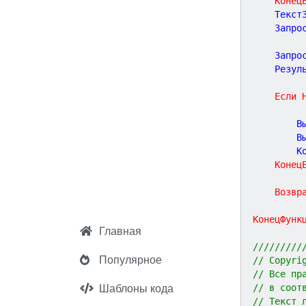
Конец
	Текст
	Запро
	Запро
	Резул
Если
		
		
		
Конец
Возвр
КонецФунк
Главная
/////////
Популярное
// Copyri
// Все пр
// в соот
Шаблоны кода
// Текст 