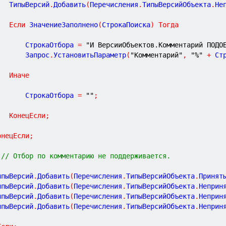
			ТипыВерсий
.
Добавить
(
Перечисления
.
ТипыВерсийОбъекта
.
Не
Если
 ЗначениеЗаполнено
(
СтрокаПоиска
)
Тогда
				СтрокаОтбора 
=
"И ВерсииОбъектов.Комментарий ПОДО
				Запрос
.
УстановитьПараметр
(
"Комментарий"
,
"%"
+
 Ст
Иначе
				СтрокаОтбора 
=
""
;
КонецЕсли
;
онецЕсли
;
// Отбор по комментарию не поддерживается.
ТипыВерсий
.
Добавить
(
Перечисления
.
ТипыВерсийОбъекта
.
Принят
ТипыВерсий
.
Добавить
(
Перечисления
.
ТипыВерсийОбъекта
.
Неприн
ТипыВерсий
.
Добавить
(
Перечисления
.
ТипыВерсийОбъекта
.
Неприн
ТипыВерсий
.
Добавить
(
Перечисления
.
ТипыВерсийОбъекта
.
Неприн