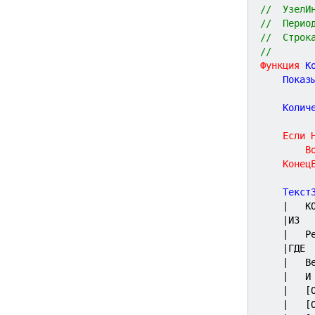
//	Узе
//	Пер
//	Стр
//
Функция
К
	Показ
	Колич
Если
В
Конец
	Текст
|
|ИЗ
|
|ГДЕ
|
|
|	
|	