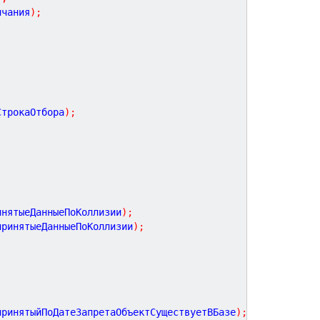
нчания
)
;
СтрокаОтбора
)
;
инятыеДанныеПоКоллизии
)
;
принятыеДанныеПоКоллизии
)
;
принятыйПоДатеЗапретаОбъектСуществуетВБазе
)
;