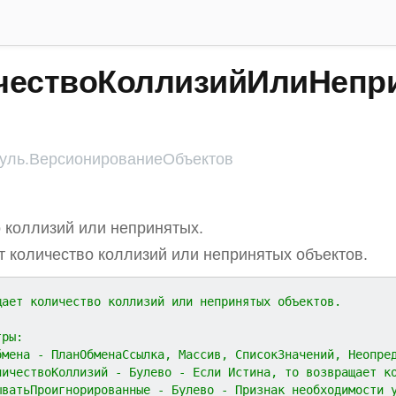
чествоКоллизийИлиНепри
ль.ВерсионированиеОбъектов
 коллизий или непринятых.
 количество коллизий или непринятых объектов.
щает количество коллизий или непринятых объектов.
тры:
лыОбмена - ПланОбменаСсылка, Массив, СписокЗначений, Неопр
оКоличествоКоллизий - Булево - Если Истина, то возвращает 
азыватьПроигнорированные - Булево - Признак необходимости