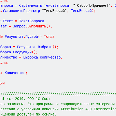
Если
;
Запроса 
=
 СтрЗаменить
(
ТекстЗапроса
,
"[ОтборПоПричине]"
,
 
с
.
УстановитьПараметр
(
"ТипыВерсий"
,
 ТипыВерсий
)
;
с
.
Текст 
=
 ТекстЗапроса
;
ьтат 
=
 Запрос
.
Выполнить
(
)
;
Не
 Результат
.
Пустой
(
)
Тогда
Выборка 
=
 Результат
.
Выбрать
(
)
;
Выборка
.
Следующий
(
)
;
Количество 
=
 Выборка
.
Количество
;
Если
;
ат
 Количество
;
ции
////////////////////////////////////////////////////////
ght (c) 2019, ООО 1С-Софт
ава защищены. Эта программа и сопроводительные материалы
ветствии с условиями лицензии Attribution 4.0 Internatio
лицензии доступен по ссылке: