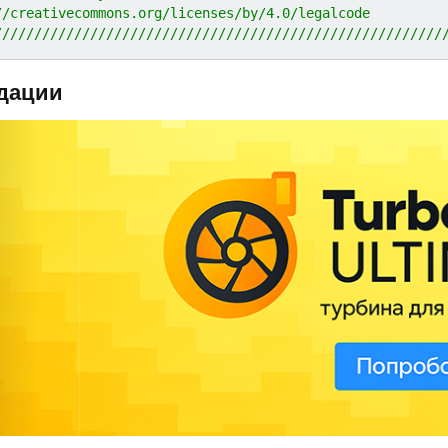
//creativecommons.org/licenses/by/4.0/legalcode
////////////////////////////////////////////////////////
дации