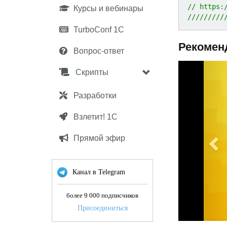
// https:
Курсы и вебинары
/////////
TurboConf 1С
Рекомен
Вопрос-ответ
P
Скрипты
r
e
Разработки
v
Взлетит! 1С
i
o
Прямой эфир
u
s
Канал в Telegram
более 9 000 подписчиков
Присоединиться