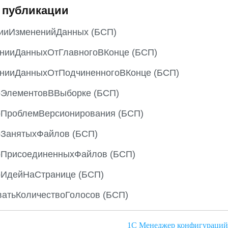
 публикации
ииИзмененийДанных (БСП)
нииДанныхОтГлавногоВКонце (БСП)
нииДанныхОтПодчиненногоВКонце (БСП)
оЭлементовВВыборке (БСП)
оПроблемВерсионирования (БСП)
оЗанятыхФайлов (БСП)
оПрисоединенныхФайлов (БСП)
оИдейНаСтранице (БСП)
атьКоличествоГолосов (БСП)
1С Менеджер конфигураций