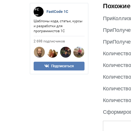
Похожие
ПриКоллиз
ПриПолуче
ПриПолуче
Количеств
Количеств
Количеств
Количеств
Количеств
Сформиров