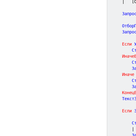
|	
	Запро
	Отбор
	Запро
Если
 
		
Иначе
		
		
Иначе
		
		
Конец
	Текст
Если
 
		
|
		