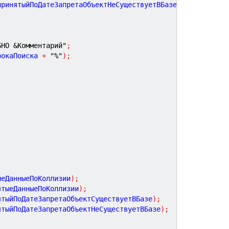
принятыйПоДатеЗапретаОбъектНеСуществуетВБазе
)
;
БНО &Комментарий"
;
рокаПоиска 
+
"%"
)
;
ыеДанныеПоКоллизии
)
;
ятыеДанныеПоКоллизии
)
;
ятыйПоДатеЗапретаОбъектСуществуетВБазе
)
;
ятыйПоДатеЗапретаОбъектНеСуществуетВБазе
)
;