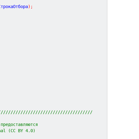
СтрокаОтбора
)
;
//////////////////////////////////////
 предоставляются 
nal (CC BY 4.0)