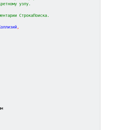
кретному узлу.
ментарии СтрокаПоиска.
Коллизий
,
ым