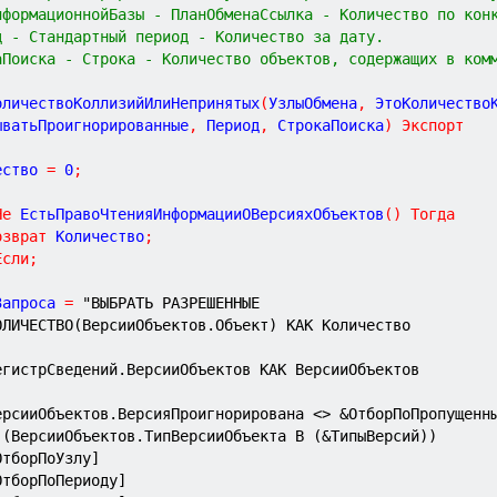
лИнформационнойБазы - ПланОбменаСсылка - Количество по кон
иод - Стандартный период - Количество за дату.
окаПоиска - Строка - Количество объектов, содержащих в ком
оличествоКоллизийИлиНепринятых
(
УзлыОбмена
,
ЭтоКоличество
ыватьПроигнорированные
,
 Период
,
 СтрокаПоиска
)
Экспорт
ество 
=
0
;
Не
 ЕстьПравоЧтенияИнформацииОВерсияхОбъектов
(
)
Тогда
озврат
 Количество
;
Если
;
Запроса 
=
"ВЫБРАТЬ РАЗРЕШЕННЫЕ
	КОЛИЧЕСТВО(ВерсииОбъектов.Объект) КАК Количество
	РегистрСведений.ВерсииОбъектов КАК ВерсииОбъектов
	ВерсииОбъектов.ВерсияПроигнорирована <> &ОтборПоПропущенн
	И (ВерсииОбъектов.ТипВерсииОбъекта В (&ТипыВерсий))
[ОтборПоУзлу]
[ОтборПоПериоду]