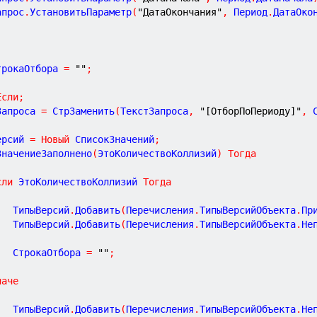
Запрос
.
УстановитьПараметр
(
"ДатаОкончания"
,
 Период
.
ДатаОко
СтрокаОтбора 
=
""
;
Если
;
Запроса 
=
 СтрЗаменить
(
ТекстЗапроса
,
"[ОтборПоПериоду]"
,
 
ерсий 
=
Новый
 СписокЗначений
;
ЗначениеЗаполнено
(
ЭтоКоличествоКоллизий
)
Тогда
сли
 ЭтоКоличествоКоллизий 
Тогда
			ТипыВерсий
.
Добавить
(
Перечисления
.
ТипыВерсийОбъекта
.
Пр
			ТипыВерсий
.
Добавить
(
Перечисления
.
ТипыВерсийОбъекта
.
Не
			СтрокаОтбора 
=
""
;
наче
			ТипыВерсий
.
Добавить
(
Перечисления
.
ТипыВерсийОбъекта
.
Не