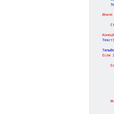
		
Иначе
		
Конец
	Текст
	ТипыВ
Если
 
Е
И