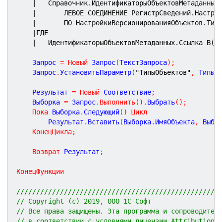
|	Справочник.ИдентификаторыОбъектовМетаданных
|		ЛЕВОЕ СОЕДИНЕНИЕ РегистрСведений.Настр
|		ПО НастройкиВерсионированияОбъектов.Ти
|ГДЕ
|	ИдентификаторыОбъектовМетаданных.Ссылка В(&
	Запрос 
=
Новый
 Запрос
(
ТекстЗапроса
)
;
	Запрос
.
УстановитьПараметр
(
"ТипыОбъектов"
,
 ТипыО
	Результат 
=
Новый
 Соответствие
;
	Выборка 
=
 Запрос
.
Выполнить
(
)
.
Выбрать
(
)
;
Пока
 Выборка
.
Следующий
(
)
Цикл
		Результат
.
Вставить
(
Выборка
.
ИмяОбъекта
,
 Выбо
КонецЦикла
;
Возврат
 Результат
;
КонецФункции
///////////////////////////////////////////////////
// Copyright (c) 2019, ООО 1С-Софт
// Все права защищены. Эта программа и сопроводител
// в соответствии с условиями лицензии Attribution 