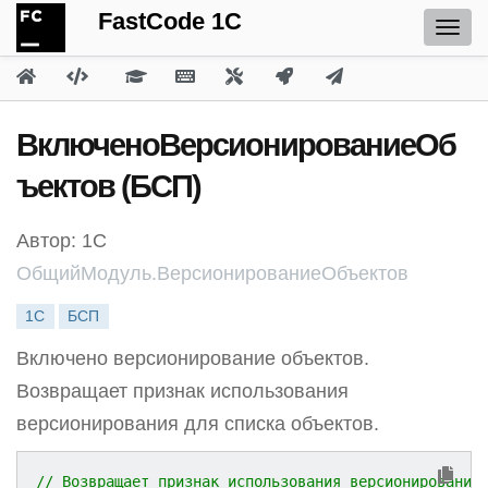
FastCode 1C
ВключеноВерсионированиеОб
ъектов (БСП)
Автор: 1С
ОбщийМодуль.ВерсионированиеОбъектов
1С
БСП
Включено версионирование объектов.
Возвращает признак использования
версионирования для списка объектов.
// Возвращает признак использования версионирования