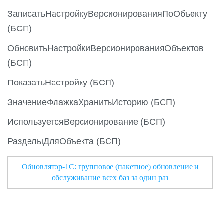
ЗаписатьНастройкуВерсионированияПоОбъекту
(БСП)
ОбновитьНастройкиВерсионированияОбъектов
(БСП)
ПоказатьНастройку (БСП)
ЗначениеФлажкаХранитьИсторию (БСП)
ИспользуетсяВерсионирование (БСП)
РазделыДляОбъекта (БСП)
Обновлятор-1С: групповое (пакетное) обновление и
обслуживание всех баз за один раз