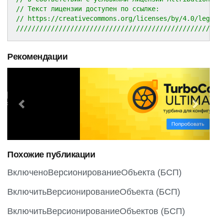
// Текст лицензии доступен по ссылке:
// https://creativecommons.org/licenses/by/4.0/lega
///////////////////////////////////////////////////
Рекомендации
P
N
r
e
e
x
v
t
i
o
Похожие публикации
u
s
ВключеноВерсионированиеОбъекта (БСП)
ВключитьВерсионированиеОбъекта (БСП)
ВключитьВерсионированиеОбъектов (БСП)