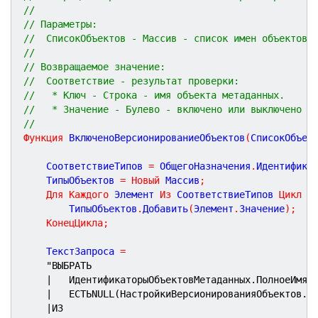
//
// Параметры:
//  СписокОбъектов - Массив - список имен объектов 
//
// Возвращаемое значение:
//  Соответствие - результат проверки:
//   * Ключ - Строка - имя объекта метаданных.
//   * Значение - Булево - включено или выключено в
//
Функция
ВключеноВерсионированиеОбъектов
(
СписокОбъек
	СоответствиеТипов 
=
 ОбщегоНазначения
.
Идентифика
	ТипыОбъектов 
=
Новый
 Массив
;
Для
Каждого
 Элемент 
Из
 СоответствиеТипов 
Цикл
		ТипыОбъектов
.
Добавить
(
Элемент
.
Значение
)
;
КонецЦикла
;
	ТекстЗапроса 
=
"ВЫБРАТЬ
|	ИдентификаторыОбъектовМетаданных.ПолноеИмя 
|	ЕСТЬNULL(НастройкиВерсионированияОбъектов.
|ИЗ