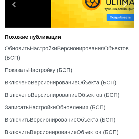
e
x
v
t
i
o
Похожие публикации
u
s
ОбновитьНастройкиВерсионированияОбъектов
(БСП)
ПоказатьНастройку (БСП)
ВключеноВерсионированиеОбъекта (БСП)
ВключеноВерсионированиеОбъектов (БСП)
ЗаписатьНастройкиОбновления (БСП)
ВключитьВерсионированиеОбъекта (БСП)
ВключитьВерсионированиеОбъектов (БСП)