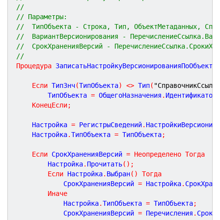
//
// Параметры:
//  ТипОбъекта - Строка, Тип, ОбъектМетаданных, Спр
//  ВариантВерсионирования - ПеречислениеСсылка.Вар
//  СрокХраненияВерсий - ПеречислениеСсылка.СрокиХр
//
Процедура
ЗаписатьНастройкуВерсионированияПоОбъекту
Если
 ТипЗнч
(
ТипОбъекта
)
<
>
 Тип
(
"СправочникСсылк
		ТипОбъекта 
=
 ОбщегоНазначения
.
Идентификатор
КонецЕсли
;
	Настройка 
=
 РегистрыСведений
.
НастройкиВерсионир
	Настройка
.
ТипОбъекта 
=
 ТипОбъекта
;
Если
 СрокХраненияВерсий 
=
Неопределено
Тогда
		Настройка
.
Прочитать
(
)
;
Если
 Настройка
.
Выбран
(
)
Тогда
			СрокХраненияВерсий 
=
 Настройка
.
СрокХран
Иначе
			Настройка
.
ТипОбъекта 
=
 ТипОбъекта
;
			СрокХраненияВерсий 
=
 Перечисления
.
Сроки