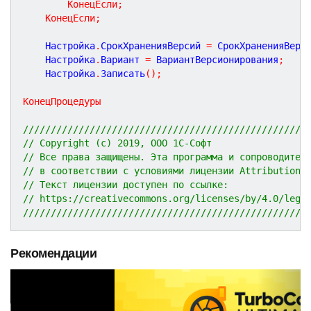
КонецЕсли
;
КонецЕсли
;
	Настройка
.
СрокХраненияВерсий 
=
 СрокХраненияВерс
	Настройка
.
Вариант 
=
 ВариантВерсионирования
;
	Настройка
.
Записать
(
)
;
КонецПроцедуры
///////////////////////////////////////////////////
// Copyright (c) 2019, ООО 1С-Софт
// Все права защищены. Эта программа и сопроводител
// в соответствии с условиями лицензии Attribution 
// Текст лицензии доступен по ссылке:
// https://creativecommons.org/licenses/by/4.0/lega
///////////////////////////////////////////////////
Рекомендации
P
N
r
e