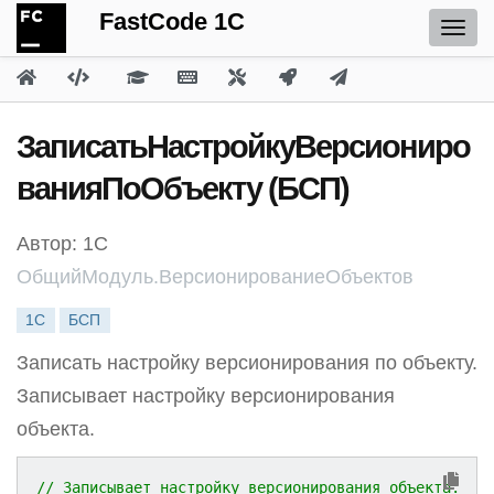
FastCode 1C
ЗаписатьНастройкуВерсиониро
ванияПоОбъекту (БСП)
Автор: 1С
ОбщийМодуль.ВерсионированиеОбъектов
1С
БСП
Записать настройку версионирования по объекту.
Записывает настройку версионирования
объекта.
// Записывает настройку версионирования объекта.