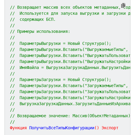
// Возвращает массив всех объектов метаданных, соде
//  Используется для запуска выгрузки и загрузки да
//  содержащих БСП.
//
// Примеры использования:
//
//  ПараметрыВыгрузки = Новый Структура();
//  ПараметрыВыгрузки.Вставить("ВыгружаемыеТипы", В
//  ПараметрыВыгрузки.Вставить("ВыгружатьПользовате
//  ПараметрыВыгрузки.Вставить("ВыгружатьНастройкиП
//  ИмяФайла = ВыгрузкаЗагрузкаДанных.ВыгрузитьДанн
//
//  ПараметрыЗагрузки = Новый Структура();
//  ПараметрыЗагрузки.Вставить("ЗагружаемыеТипы", В
//  ПараметрыЗагрузки.Вставить("ЗагружатьПользовате
//  ПараметрыЗагрузки.Вставить("ЗагружатьНастройкиП
//  ВыгрузкаЗагрузкаДанных.ЗагрузитьДанныеИзАрхива(
//
// Возвращаемое значение: Массив(ОбъектМетаданных).
//
Функция
ПолучитьВсеТипыКонфигурации
(
)
Экспорт