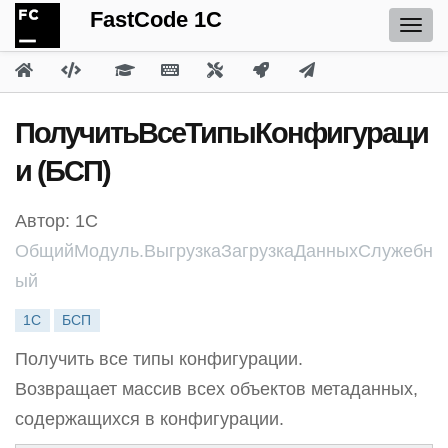
FastCode 1C
ПолучитьВсеТипыКонфигураци
и (БСП)
Автор: 1С
ОбщийМодуль.ВыгрузкаЗагрузкаДанныхСлужебн
ый
1С
БСП
Получить все типы конфигурации.
Возвращает массив всех объектов метаданных,
содержащихся в конфигурации.