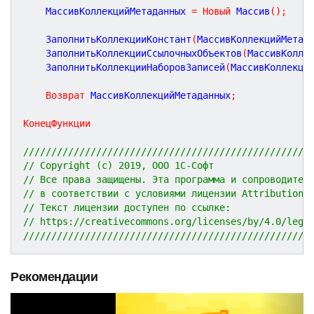
	МассивКоллекцийМетаданных 
=
Новый
 Массив
(
)
;
	ЗаполнитьКоллекцииКонстант
(
МассивКоллекцийМетад
	ЗаполнитьКоллекцииСсылочныхОбъектов
(
МассивКолле
	ЗаполнитьКоллекцииНаборовЗаписей
(
МассивКоллекци
Возврат
 МассивКоллекцийМетаданных
;
КонецФункции
///////////////////////////////////////////////////
// Copyright (c) 2019, ООО 1С-Софт
// Все права защищены. Эта программа и сопроводител
// в соответствии с условиями лицензии Attribution 
// Текст лицензии доступен по ссылке:
// https://creativecommons.org/licenses/by/4.0/lega
///////////////////////////////////////////////////
Рекомендации
P
N