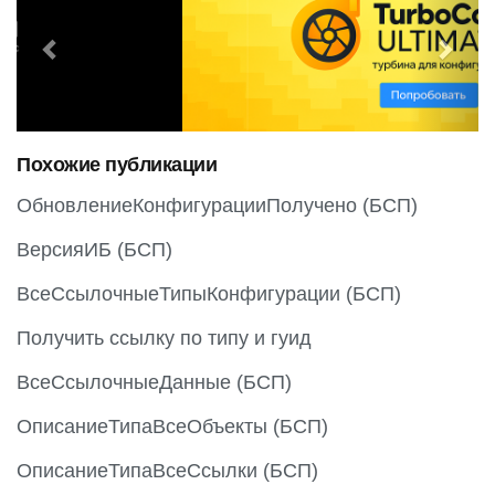
r
e
e
x
v
t
i
o
Похожие публикации
u
s
ОбновлениеКонфигурацииПолучено (БСП)
ВерсияИБ (БСП)
ВсеСсылочныеТипыКонфигурации (БСП)
Получить ссылку по типу и гуид
ВсеСсылочныеДанные (БСП)
ОписаниеТипаВсеОбъекты (БСП)
ОписаниеТипаВсеСсылки (БСП)