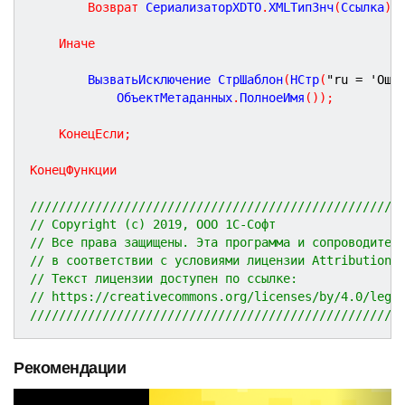
Возврат
 СериализаторXDTO
.
XMLТипЗнч
(
Ссылка
)
.
Иначе
		ВызватьИсключение СтрШаблон
(
НСтр
(
"ru = 'Оши
			ОбъектМетаданных
.
ПолноеИмя
(
)
)
;
КонецЕсли
;
КонецФункции
///////////////////////////////////////////////////
// Copyright (c) 2019, ООО 1С-Софт
// Все права защищены. Эта программа и сопроводител
// в соответствии с условиями лицензии Attribution 
// Текст лицензии доступен по ссылке:
// https://creativecommons.org/licenses/by/4.0/lega
///////////////////////////////////////////////////
Рекомендации
P
N