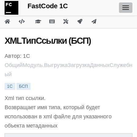
FastCode 1C
XMLТипСсылки (БСП)
Автор: 1С
ОбщийМодуль.ВыгрузкаЗагрузкаДанныхСлужебн
ый
1С
БСП
Xml тип ссылки.
Возвращает имя типа, который будет
использован в xml файле для указанного
объекта метаданных