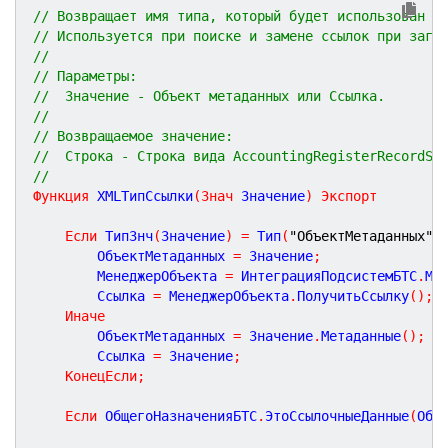
// Возвращает имя типа, который будет использован в
// Используется при поиске и замене ссылок при загр
// 
// Параметры:
//  Значение - Объект метаданных или Ссылка.
//
// Возвращаемое значение:
//  Строка - Строка вида AccountingRegisterRecordSe
//
Функция
XMLТипСсылки
(
Знач
Значение
)
Экспорт
Если
 ТипЗнч
(
Значение
)
=
 Тип
(
"ОбъектМетаданных"
)
		ОбъектМетаданных 
=
 Значение
;
		МенеджерОбъекта 
=
 ИнтеграцияПодсистемБТС
.
Ме
		Ссылка 
=
 МенеджерОбъекта
.
ПолучитьСсылку
(
)
;
Иначе
		ОбъектМетаданных 
=
 Значение
.
Метаданные
(
)
;
		Ссылка 
=
 Значение
;
КонецЕсли
;
Если
 ОбщегоНазначенияБТС
.
ЭтоСсылочныеДанные
(
Объ