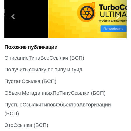
r
e
e
x
v
t
i
o
Похожие публикации
u
s
ОписаниеТипаВсеСсылки (БСП)
Получить ссылку по типу и гуид
ПустаяСсылка (БСП)
ОбъектМетаданныхПоТипуСсылки (БСП)
ПустыеСсылкиТиповОбъектовАвторизации
(БСП)
ЭтоСсылка (БСП)