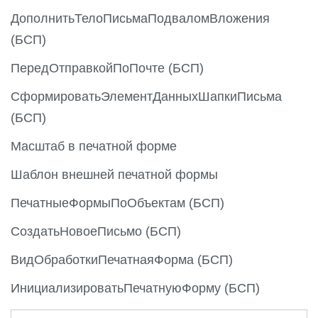
s
ДополнитьТелоПисьмаПодваломВложения
(БСП)
ПередОтправкойПоПочте (БСП)
СформироватьЭлементДанныхШапкиПисьма
(БСП)
Масштаб в печатной форме
Шаблон внешней печатной формы
ПечатныеФормыПоОбъектам (БСП)
СоздатьНовоеПисьмо (БСП)
ВидОбработкиПечатнаяФорма (БСП)
ИнициализироватьПечатнуюФорму (БСП)