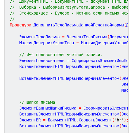
//  ДокументHTML - ДокументHTML - документ HTML для
//  Выборка - ВыборкаИзРезультатаЗапроса - выборка 
//  ЭтоИсходящее - Булево - Истина если письмо исхо
//
Процедура
ДополнитьТелоПисьмаШапкойПечатнойФормы
(
До
	ЭлементТелоПисьма 
=
 ЭлементТелоПисьма
(
ДокументH
	МассивДочернихУзловТела 
=
 МассивДочернихУзловСо
// Имя пользователя учетной записи.
	ЭлементПользователь 
=
 СформироватьЭлементИмяПол
	ВставитьЭлементHTMLПервымДочернимЭлементом
(
Элем
	ВставитьЭлементHTMLПервымДочернимЭлементом
(
Элем
	                                           Элем
	                                           Масс
// Шапка письма
	ЭлементДанныеШапкиПисьма 
=
 СформироватьЭлементД
	ВставитьЭлементHTMLПервымДочернимЭлементом
(
Элем
	ЭлементBR 
=
 ДокументHTML
.
СоздатьЭлемент
(
"br"
)
;
	ВставитьЭлементHTMLПервымДочернимЭлементом
(
Элем