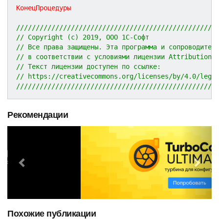
КонецПроцедуры
///////////////////////////////////////////////////
// Copyright (c) 2019, ООО 1С-Софт
// Все права защищены. Эта программа и сопроводител
// в соответствии с условиями лицензии Attribution 
// Текст лицензии доступен по ссылке:
// https://creativecommons.org/licenses/by/4.0/lega
///////////////////////////////////////////////////
Рекомендации
P
N
r
e
e
x
v
t
i
o
Похожие публикации
u