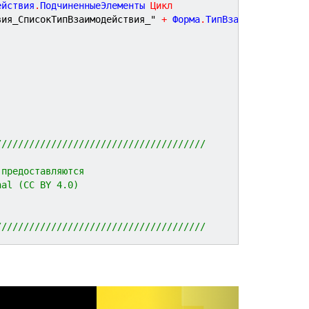
ействия
.
ПодчиненныеЭлементы 
Цикл
вия_СписокТипВзаимодействия_"
+
 Форма
.
ТипВзаимодействия
)
//////////////////////////////////////
 предоставляются 
nal (CC BY 4.0)
//////////////////////////////////////
N