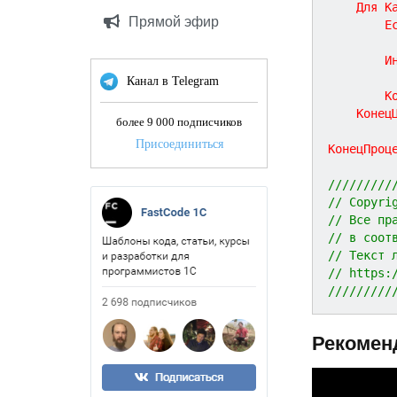
Для
К
Прямой эфир
Е
И
Канал в Telegram
К
Конец
более 9 000 подписчиков
Присоединиться
КонецПроц
/////////
// Copyri
// Все пр
// в соот
// Текст 
// https:
/////////
Рекомен
P