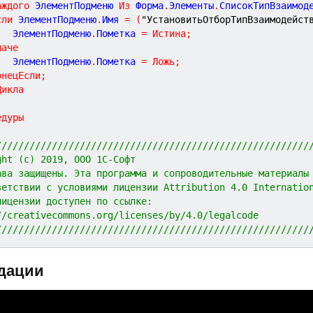
аждого
 ЭлементПодменю 
Из
 Форма
.
Элементы
.
СписокТипВзаимод
сли
 ЭлементПодменю
.
Имя 
=
(
"УстановитьОтборТипВзаимодейст
			ЭлементПодменю
.
Пометка 
=
Истина
;
наче
			ЭлементПодменю
.
Пометка 
=
Ложь
;
онецЕсли
;
Цикла
едуры
////////////////////////////////////////////////////////
ght (c) 2019, ООО 1С-Софт
ава защищены. Эта программа и сопроводительные материалы
ветствии с условиями лицензии Attribution 4.0 Internatio
лицензии доступен по ссылке:
//creativecommons.org/licenses/by/4.0/legalcode
////////////////////////////////////////////////////////
дации