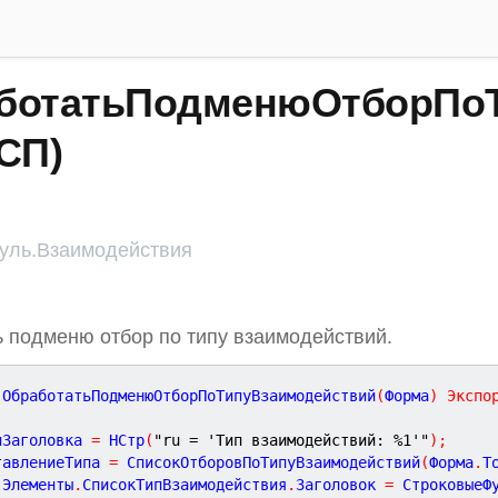
ботатьПодменюОтборПоТ
СП)
ль.Взаимодействия
 подменю отбор по типу взаимодействий.
ОбработатьПодменюОтборПоТипуВзаимодействий
(
Форма
)
Экспо
нЗаголовка 
=
 НСтр
(
"ru = 'Тип взаимодействий: %1'"
)
;
тавлениеТипа 
=
 СписокОтборовПоТипуВзаимодействий
(
Форма
.
Т
.
Элементы
.
СписокТипВзаимодействия
.
Заголовок 
=
 СтроковыеФ