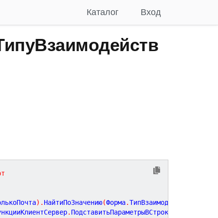
Каталог
Вход
ипуВзаимодейств
рт
олькоПочта
)
.
НайтиПоЗначению
(
Форма
.
ТипВзаимодействия
)
.
Пре
ункцииКлиентСервер
.
ПодставитьПараметрыВСтроку
(
ШаблонЗаго