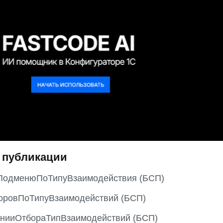
 публикации
ПодменюПоТипуВзаимодействия (БСП)
оровПоТипуВзаимодействий (БСП)
нииОтбораТипВзаимодействий (БСП)