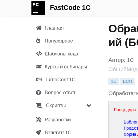
FastCode 1C
Обра
Главная
ий (Б
Популярное
Шаблоны кода
Автор: 1С
Курсы и вебинары
ОбщийМоду
TurboConf 1С
1С
БСП
Вопрос-ответ
Обработать
Скрипты
Процедура
Разработки
	Шабло
	Предс
Взлетит! 1С
	Форма