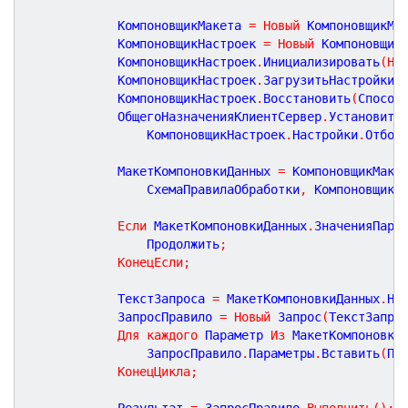
			КомпоновщикМакета 
=
Новый
 КомпоновщикМа
			КомпоновщикНастроек 
=
Новый
 Компоновщик
			КомпоновщикНастроек
.
Инициализировать
(
Но
			КомпоновщикНастроек
.
ЗагрузитьНастройки
(
			КомпоновщикНастроек
.
Восстановить
(
Способ
			ОбщегоНазначенияКлиентСервер
.
Установить
				КомпоновщикНастроек
.
Настройки
.
Отбор
			МакетКомпоновкиДанных 
=
 КомпоновщикМаке
				СхемаПравилаОбработки
,
 КомпоновщикН
Если
 МакетКомпоновкиДанных
.
ЗначенияПара
				Продолжить
;
КонецЕсли
;
			ТекстЗапроса 
=
 МакетКомпоновкиДанных
.
На
			ЗапросПравило 
=
Новый
 Запрос
(
ТекстЗапро
Для
каждого
 Параметр 
Из
 МакетКомпоновки
				ЗапросПравило
.
Параметры
.
Вставить
(
Па
КонецЦикла
;
			Результат 
=
 ЗапросПравило
.
Выполнить
(
)
;