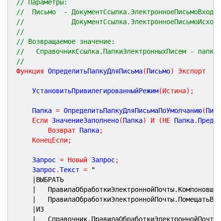
// Параметры:
//  Письмо  - ДокументСсылка.ЭлектронноеПисьмоВходя
//            ДокументСсылка.ЭлектронноеПисьмоИсход
//
// Возвращаемое значение:
//   СправочникСсылка.ПапкиЭлектронныхПисем - папка
//
Функция
ОпределитьПапкуДляПисьма
(
Письмо
)
Экспорт
	УстановитьПривилегированныйРежим
(
Истина
)
;
	Папка 
=
 ОпределитьПапкуДляПисьмаПоУмолчанию
(
Пис
Если
 ЗначениеЗаполнено
(
Папка
)
И
(
НЕ
 Папка
.
Предо
Возврат
 Папка
;
КонецЕсли
;
	Запрос 
=
Новый
 Запрос
;
	Запрос
.
Текст 
=
"
|ВЫБРАТЬ
|	ПравилаОбработкиЭлектроннойПочты.Компоновщи
|	ПравилаОбработкиЭлектроннойПочты.ПомещатьВП
|ИЗ
|	Справочник.ПравилаОбработкиЭлектроннойПочты