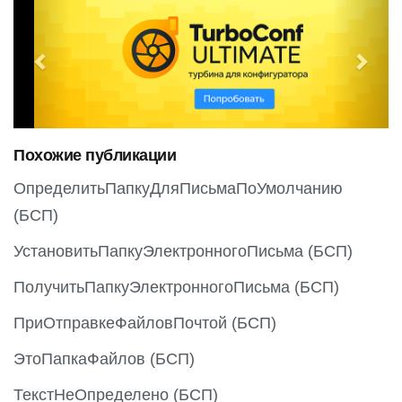
P
N
r
e
e
x
v
t
i
o
Похожие публикации
u
s
ОпределитьПапкуДляПисьмаПоУмолчанию
(БСП)
УстановитьПапкуЭлектронногоПисьма (БСП)
ПолучитьПапкуЭлектронногоПисьма (БСП)
ПриОтправкеФайловПочтой (БСП)
ЭтоПапкаФайлов (БСП)
ТекстНеОпределено (БСП)