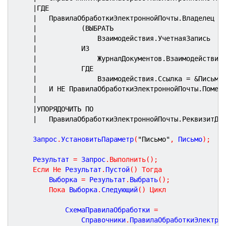
|ГДЕ
|	ПравилаОбработкиЭлектроннойПочты.Владелец В
|			(ВЫБРАТЬ
|				Взаимодействия.УчетнаяЗапись
|			ИЗ
|				ЖурналДокументов.Взаимодействи
|			ГДЕ
|				Взаимодействия.Ссылка = &Письмо
|	И НЕ ПравилаОбработкиЭлектроннойПочты.Помет
|
|УПОРЯДОЧИТЬ ПО
|	ПравилаОбработкиЭлектроннойПочты.РеквизитДо
	Запрос
.
УстановитьПараметр
(
"Письмо"
,
 Письмо
)
;
	Результат 
=
 Запрос
.
Выполнить
(
)
;
Если
Не
 Результат
.
Пустой
(
)
Тогда
		Выборка 
=
 Результат
.
Выбрать
(
)
;
Пока
 Выборка
.
Следующий
(
)
Цикл
			СхемаПравилаОбработки 
=
				Справочники
.
ПравилаОбработкиЭлектро