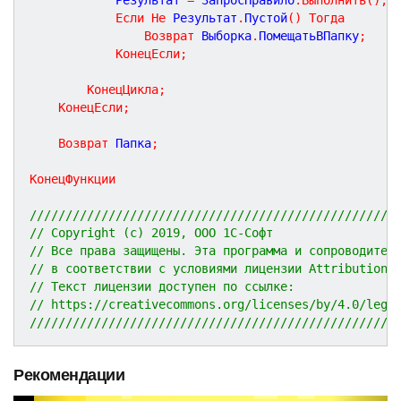
Если
Не
 Результат
.
Пустой
(
)
Тогда
Возврат
 Выборка
.
ПомещатьВПапку
;
КонецЕсли
;
КонецЦикла
;
КонецЕсли
;
Возврат
 Папка
;
КонецФункции
///////////////////////////////////////////////////
// Copyright (c) 2019, ООО 1С-Софт
// Все права защищены. Эта программа и сопроводител
// в соответствии с условиями лицензии Attribution 
// Текст лицензии доступен по ссылке:
// https://creativecommons.org/licenses/by/4.0/lega
///////////////////////////////////////////////////
Рекомендации