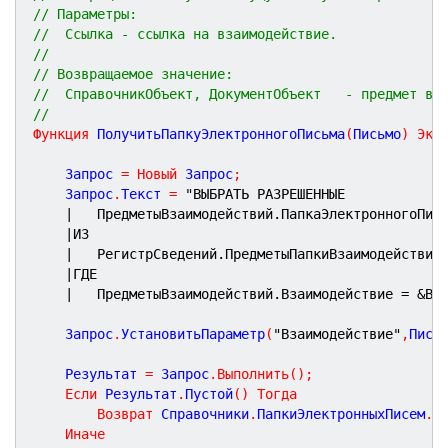
// Параметры:
//  Ссылка - ссылка на взаимодействие.
//
// Возвращаемое значение:
//  СправочникОбъект, ДокументОбъект   - предмет вз
//
Функция
ПолучитьПапкуЭлектронногоПисьма
(
Письмо
)
Экс
	Запрос 
=
Новый
 Запрос
;
	Запрос
.
Текст 
=
"ВЫБРАТЬ РАЗРЕШЕННЫЕ
|	ПредметыВзаимодействий.ПапкаЭлектронногоПис
|ИЗ
|	РегистрСведений.ПредметыПапкиВзаимодействий
|ГДЕ
|	ПредметыВзаимодействий.Взаимодействие = &Вз
	Запрос
.
УстановитьПараметр
(
"Взаимодействие"
,
Пись
	Результат 
=
 Запрос
.
Выполнить
(
)
;
Если
 Результат
.
Пустой
(
)
Тогда
Возврат
 Справочники
.
ПапкиЭлектронныхПисем
.
П
Иначе