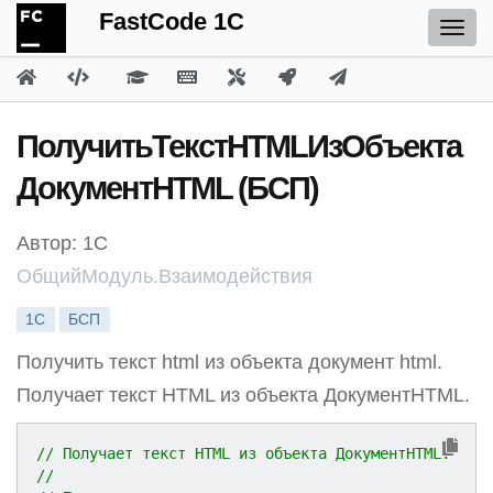
FastCode 1C
ПолучитьТекстHTMLИзОбъекта
ДокументHTML (БСП)
Автор: 1С
ОбщийМодуль.Взаимодействия
1С
БСП
Получить текст html из объекта документ html.
Получает текст HTML из объекта ДокументHTML.
// Получает текст HTML из объекта ДокументHTML.
//