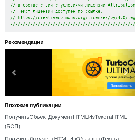
// в соответствии с условиями лицензии Attribution 
// Текст лицензии доступен по ссылке:
// https://creativecommons.org/licenses/by/4.0/lega
///////////////////////////////////////////////////
Рекомендации
P
N
r
e
e
x
v
t
i
o
Похожие публикации
u
s
ПолучитьОбъектДокументHTMLИзТекстаHTML
(БСП)
ПолучитьДокументHTMLИзОбычногоТекста