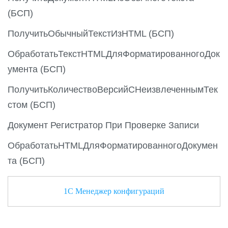
(БСП)
ПолучитьОбычныйТекстИзHTML (БСП)
ОбработатьТекстHTMLДляФорматированногоДок
умента (БСП)
ПолучитьКоличествоВерсийСНеизвлеченнымТек
стом (БСП)
Документ Регистратор При Проверке Записи
ОбработатьHTMLДляФорматированногоДокумен
та (БСП)
1С Менеджер конфигураций