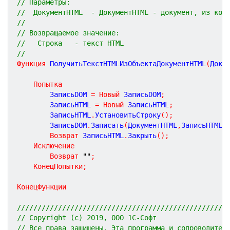
// Параметры:
//  ДокументHTML  - ДокументHTML - документ, из кот
//
// Возвращаемое значение:
//   Строка   - текст HTML
//
Функция
ПолучитьТекстHTMLИзОбъектаДокументHTML
(
Доку
Попытка
		ЗаписьDOM 
=
Новый
 ЗаписьDOM
;
		ЗаписьHTML 
=
Новый
 ЗаписьHTML
;
		ЗаписьHTML
.
УстановитьСтроку
(
)
;
		ЗаписьDOM
.
Записать
(
ДокументHTML
,
ЗаписьHTML
)
Возврат
 ЗаписьHTML
.
Закрыть
(
)
;
Исключение
Возврат
""
;
КонецПопытки
;
КонецФункции
///////////////////////////////////////////////////
// Copyright (c) 2019, ООО 1С-Софт
// Все права защищены. Эта программа и сопроводител