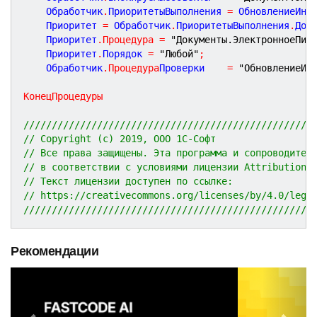
	Обработчик
.
ПриоритетыВыполнения 
=
 ОбновлениеИнф
	Приоритет 
=
 Обработчик
.
ПриоритетыВыполнения
.
Доб
	Приоритет
.
Процедура
=
"Документы.ЭлектронноеПис
	Приоритет
.
Порядок 
=
"Любой"
;
	Обработчик
.
Процедура
Проверки
=
"ОбновлениеИн
КонецПроцедуры
///////////////////////////////////////////////////
// Copyright (c) 2019, ООО 1С-Софт
// Все права защищены. Эта программа и сопроводител
// в соответствии с условиями лицензии Attribution 
// Текст лицензии доступен по ссылке:
// https://creativecommons.org/licenses/by/4.0/lega
///////////////////////////////////////////////////
Рекомендации
P
N
r
e
e
x