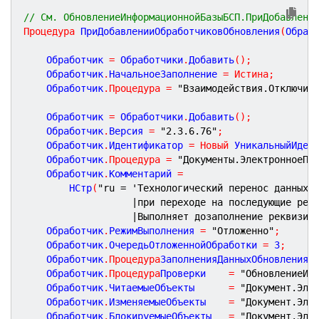
// См. ОбновлениеИнформационнойБазыБСП.ПриДобавлени
Процедура
ПриДобавленииОбработчиковОбновления
(
Обраб
	Обработчик 
=
 Обработчики
.
Добавить
(
)
;
	Обработчик
.
НачальноеЗаполнение 
=
Истина
;
	Обработчик
.
Процедура
=
"Взаимодействия.Отключит
	Обработчик 
=
 Обработчики
.
Добавить
(
)
;
	Обработчик
.
Версия 
=
"2.3.6.76"
;
	Обработчик
.
Идентификатор 
=
Новый
 УникальныйИден
	Обработчик
.
Процедура
=
"Документы.ЭлектронноеПи
	Обработчик
.
Комментарий 
=
		НСтр
(
"ru = 'Технологический перенос данных 
|при переходе на последующие рел
|Выполняет дозаполнение реквизит
	Обработчик
.
РежимВыполнения 
=
"Отложенно"
;
	Обработчик
.
ОчередьОтложеннойОбработки 
=
3
;
	Обработчик
.
Процедура
ЗаполненияДанныхОбновления
	Обработчик
.
Процедура
Проверки
=
"ОбновлениеИн
	Обработчик
.
ЧитаемыеОбъекты      
=
"Документ.Эле
	Обработчик
.
ИзменяемыеОбъекты    
=
"Документ.Эле
	Обработчик
.
БлокируемыеОбъекты   
=
"Документ.Эле