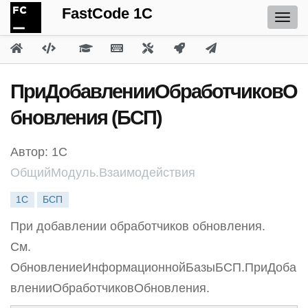
FastCode 1C
ПриДобавленииОбработчиковО
бновления (БСП)
Автор: 1С
ОбщийМодуль.Взаимодействия
1С
БСП
При добавлении обработчиков обновления.
См.
ОбновлениеИнформационнойБазыБСП.ПриДоба
вленииОбработчиковОбновления.