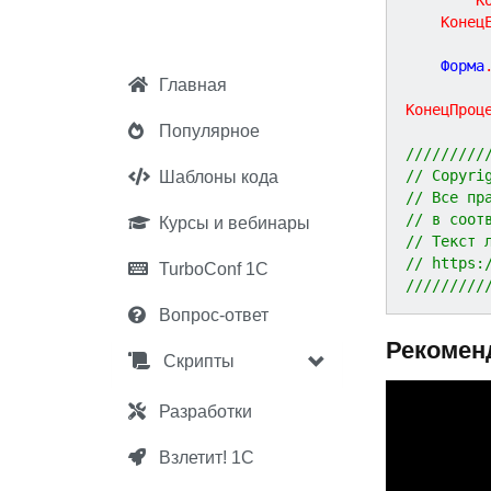
Конец
	Форма
Главная
КонецПроц
Популярное
/////////
// Copyri
Шаблоны кода
// Все пр
// в соот
Курсы и вебинары
// Текст 
// https:
TurboConf 1С
/////////
Вопрос-ответ
Рекомен
Скрипты
P
Разработки
r
e
Взлетит! 1С
v