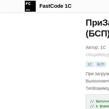
FastCode 1C
ПриЗ
(БСП
Автор: 1С
ОбщийМоду
1С
БСП
При загруз
Выполняетс
ТипВзаимо
// Выполн
// в форм