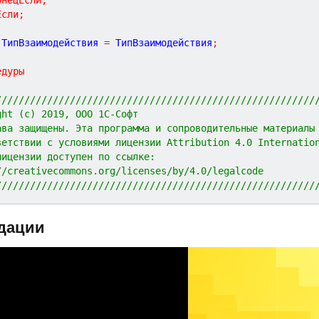
Если
;
.
ТипВзаимодействия 
=
 ТипВзаимодействия
;
едуры
////////////////////////////////////////////////////////
ght (c) 2019, ООО 1С-Софт
ава защищены. Эта программа и сопроводительные материалы
ветствии с условиями лицензии Attribution 4.0 Internatio
лицензии доступен по ссылке:
//creativecommons.org/licenses/by/4.0/legalcode
////////////////////////////////////////////////////////
дации