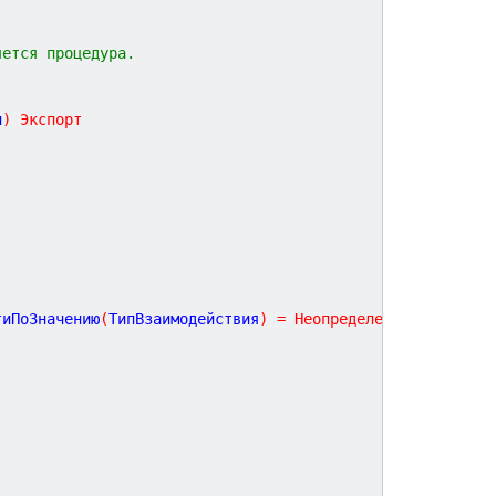
яется процедура.
и
)
Экспорт
тиПоЗначению
(
ТипВзаимодействия
)
=
Неопределено
Тогда