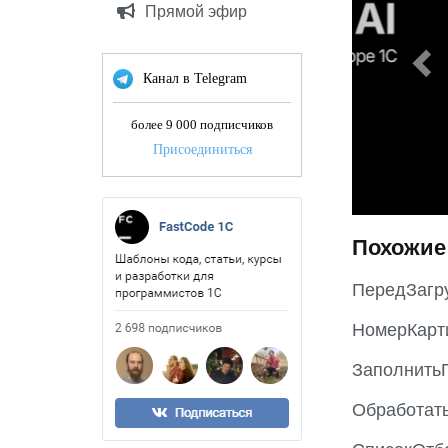
Прямой эфир
i
o
u
Канал в Telegram
s
более 9 000 подписчиков
Присоединиться
Похожие
ПередЗагр
НомерКарт
Заполнить
Обработат