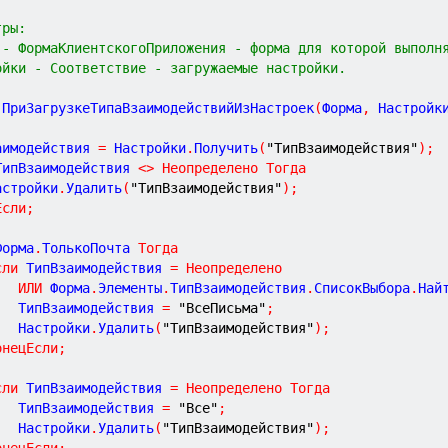
тры:
 - ФормаКлиентскогоПриложения - форма для которой выполн
ойки - Соответствие - загружаемые настройки.
ПриЗагрузкеТипаВзаимодействийИзНастроек
(
Форма
,
Настройк
аимодействия 
=
 Настройки
.
Получить
(
"ТипВзаимодействия"
)
;
ТипВзаимодействия 
<
>
Неопределено
Тогда
Настройки
.
Удалить
(
"ТипВзаимодействия"
)
;
Если
;
Форма
.
ТолькоПочта 
Тогда
сли
 ТипВзаимодействия 
=
Неопределено
ИЛИ
 Форма
.
Элементы
.
ТипВзаимодействия
.
СписокВыбора
.
Най
			ТипВзаимодействия 
=
"ВсеПисьма"
;
			Настройки
.
Удалить
(
"ТипВзаимодействия"
)
;
онецЕсли
;
сли
 ТипВзаимодействия 
=
Неопределено
Тогда
			ТипВзаимодействия 
=
"Все"
;
			Настройки
.
Удалить
(
"ТипВзаимодействия"
)
;
онецЕсли
;