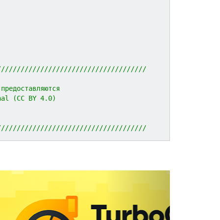
//////////////////////////////////////
 предоставляются 
nal (CC BY 4.0)
//////////////////////////////////////
N
e
x
t