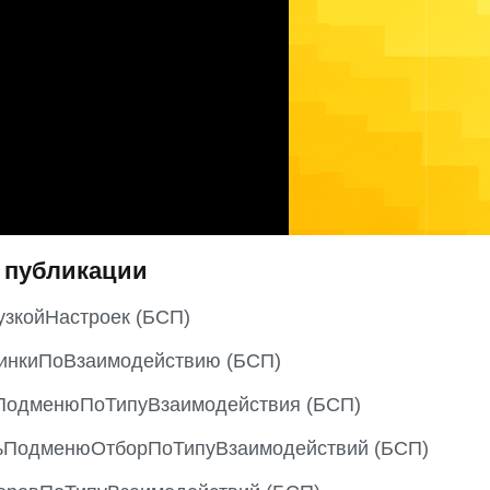
 публикации
узкойНастроек (БСП)
инкиПоВзаимодействию (БСП)
ПодменюПоТипуВзаимодействия (БСП)
ьПодменюОтборПоТипуВзаимодействий (БСП)