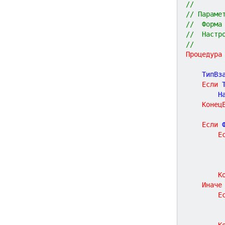
//
// Параме
//  Форма
//  Настр
//
Процедура
	ТипВз
Если
 
		
Конец
Если
 
Е
К
Иначе
Е
К