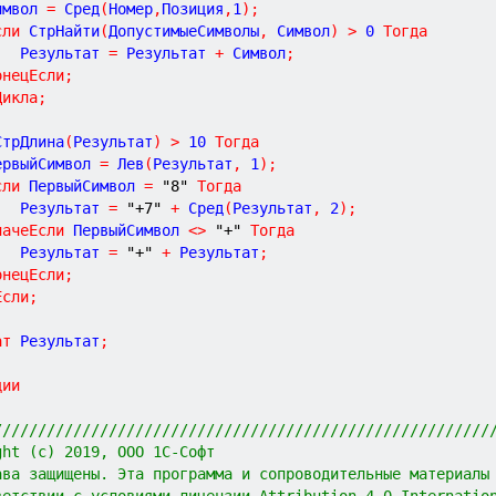
Символ 
=
 Сред
(
Номер
,
Позиция
,
1
)
;
сли
 СтрНайти
(
ДопустимыеСимволы
,
 Символ
)
>
0
Тогда
			Результат 
=
 Результат 
+
 Символ
;
онецЕсли
;
Цикла
;
СтрДлина
(
Результат
)
>
10
Тогда
ПервыйСимвол 
=
 Лев
(
Результат
,
1
)
;
сли
 ПервыйСимвол 
=
"8"
Тогда
			Результат 
=
"+7"
+
 Сред
(
Результат
,
2
)
;
начеЕсли
 ПервыйСимвол 
<
>
"+"
Тогда
			Результат 
=
"+"
+
 Результат
;
онецЕсли
;
Если
;
ат
 Результат
;
ции
////////////////////////////////////////////////////////
ght (c) 2019, ООО 1С-Софт
ава защищены. Эта программа и сопроводительные материалы
ветствии с условиями лицензии Attribution 4.0 Internatio