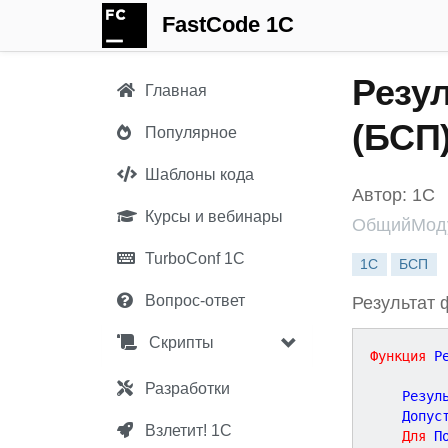
FastCode 1C
Резу
Главная
(БСП
Популярное
Шаблоны кода
Автор: 1С
Курсы и вебинары
ОбщийМоду
TurboConf 1С
1С
БСП
Вопрос-ответ
Результат 
Скрипты
Функция
Р
Разработки
	Резул
	Допус
Взлетит! 1С
Для
 П