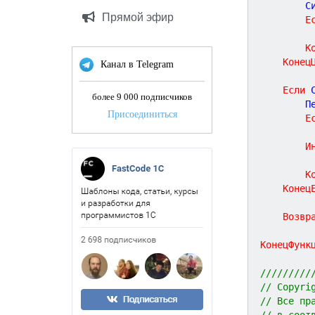
		
Прямой эфир
Е
К
Конец
Канал в Telegram
Если
 
более 9 000 подписчиков
		
Присоединиться
Е
И
К
Конец
Возвр
КонецФунк
/////////
// Copyri
// Все пр
// в соот