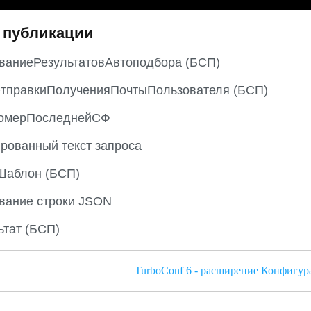
 публикации
ваниеРезультатовАвтоподбора (БСП)
ОтправкиПолученияПочтыПользователя (БСП)
омерПоследнейСФ
рованный текст запроса
Шаблон (БСП)
вание строки JSON
тат (БСП)
TurboConf 6 - расширение Конфигур