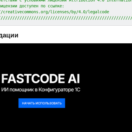
лицензии доступен по ссылке:
//creativecommons.org/licenses/by/4.0/legalcode
////////////////////////////////////////////////////////
дации