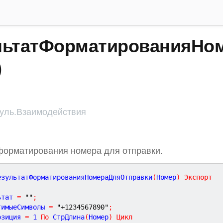
льтатФорматированияНо
)
ль.Взаимодействия
форматирования номера для отправки.
езультатФорматированияНомераДляОтправки
(
Номер
)
Экспорт
ьтат 
=
""
;
тимыеСимволы 
=
"+1234567890"
;
озиция 
=
1
По
 СтрДлина
(
Номер
)
Цикл