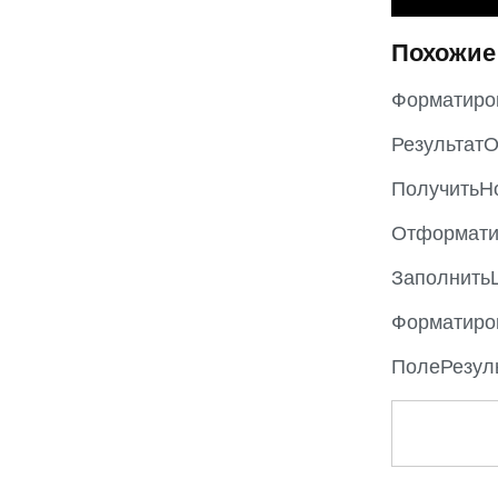
Похожие
Форматиро
Результат
ПолучитьН
Отформати
Заполнить
Форматиро
ПолеРезуль