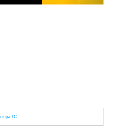
атора 1С