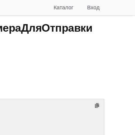
Каталог
Вход
мераДляОтправки