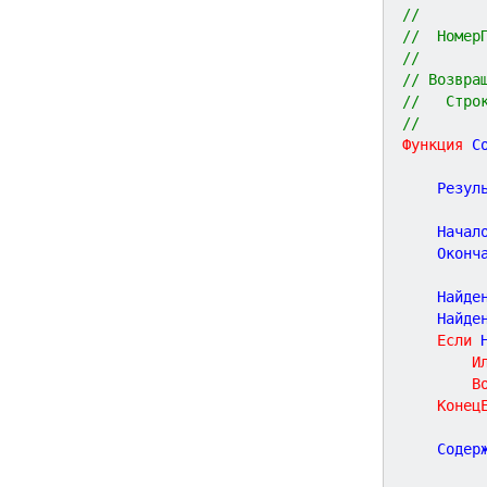
//       
//  Номер
// 
// Возвра
//   Стро
//
Функция
С
	Резул
	Начал
	Оконч
	Найде
	Найде
Если
 
И
В
Конец
	Содер
	    