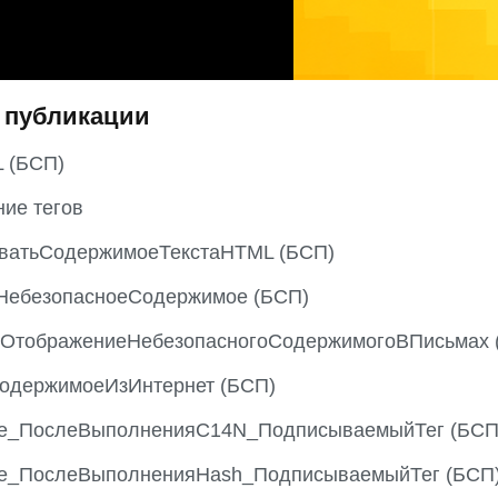
 публикации
 (БСП)
ие тегов
ватьСодержимоеТекстаHTML (БСП)
НебезопасноеСодержимое (БСП)
ОтображениеНебезопасногоСодержимогоВПисьмах 
СодержимоеИзИнтернет (БСП)
е_ПослеВыполненияC14N_ПодписываемыйТег (БСП
е_ПослеВыполненияHash_ПодписываемыйТег (БСП