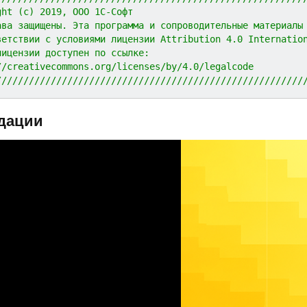
ght (c) 2019, ООО 1С-Софт
ава защищены. Эта программа и сопроводительные материалы
ветствии с условиями лицензии Attribution 4.0 Internatio
лицензии доступен по ссылке:
//creativecommons.org/licenses/by/4.0/legalcode
////////////////////////////////////////////////////////
дации