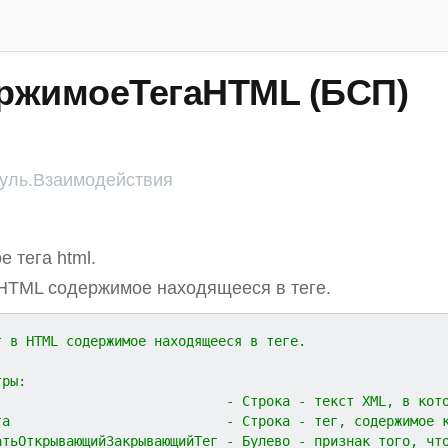
ржимоеТегаHTML (БСП)
ль.Взаимодействия
 тега html.
HTML содержимое находящееся в теге.
т в HTML содержимое находящееся в теге.
тры:
                             - Строка - текст XML, в кот
га                           - Строка - тег, содержимое 
атьОткрывающийЗакрывающийТег - Булево - признак того, чт