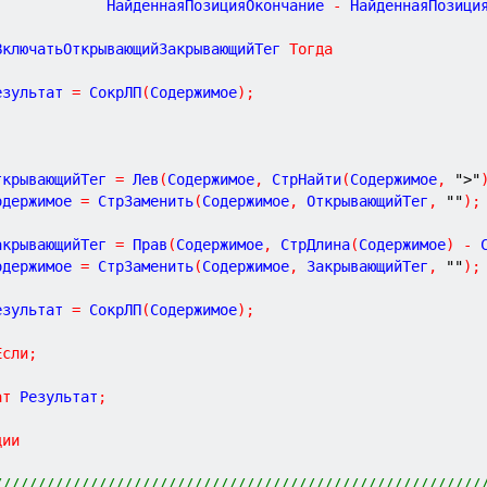
              НайденнаяПозицияОкончание 
-
 НайденнаяПозици
ВключатьОткрывающийЗакрывающийТег 
Тогда
Результат 
=
 СокрЛП
(
Содержимое
)
;
ОткрывающийТег 
=
 Лев
(
Содержимое
,
 СтрНайти
(
Содержимое
,
">"
Содержимое 
=
 СтрЗаменить
(
Содержимое
,
 ОткрывающийТег
,
""
)
;
ЗакрывающийТег 
=
 Прав
(
Содержимое
,
 СтрДлина
(
Содержимое
)
-
 
Содержимое 
=
 СтрЗаменить
(
Содержимое
,
 ЗакрывающийТег
,
""
)
;
Результат 
=
 СокрЛП
(
Содержимое
)
;
Если
;
ат
 Результат
;
ции
////////////////////////////////////////////////////////