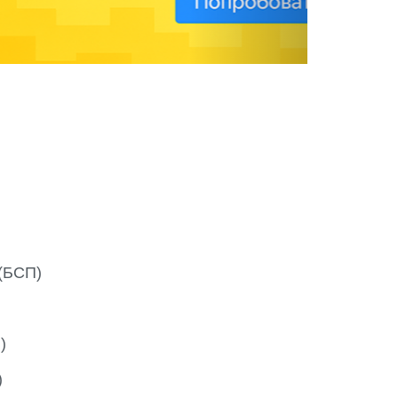
(БСП)
)
)