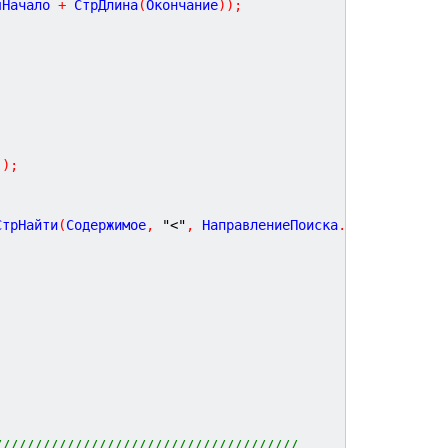
яНачало 
+
 СтрДлина
(
Окончание
)
)
;
)
)
;
СтрНайти
(
Содержимое
,
"<"
,
 НаправлениеПоиска
.
СКонца
)
+
1
)
//////////////////////////////////////