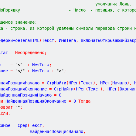
                                        умолчанию Ложь.
ПоПорядку                    - Число  - позиция, с котор
щаемое значение:
ка - строка, из которой удалены символы перевода строки 
одержимоеТегаHTML
(
Текст
,
ИмяТега
,
ВключатьОткрывающийЗак
ьтат 
=
Неопределено
;
о    
=
"<"
+
 ИмяТега
;
ание 
=
"</"
+
 ИмяТега 
+
">"
;
ннаяПозицияНачало 
=
 СтрНайти
(
НРег
(
Текст
)
,
 НРег
(
Начало
)
,
 
ннаяПозицияОкончание 
=
 СтрНайти
(
НРег
(
Текст
)
,
 НРег
(
Оконча
НайденнаяПозицияНачало 
=
0
ли
 НайденнаяПозицияОкончание 
=
0
Тогда
озврат
""
;
Если
;
жимое 
=
 Сред
(
Текст
,
              НайденнаяПозицияНачало
,