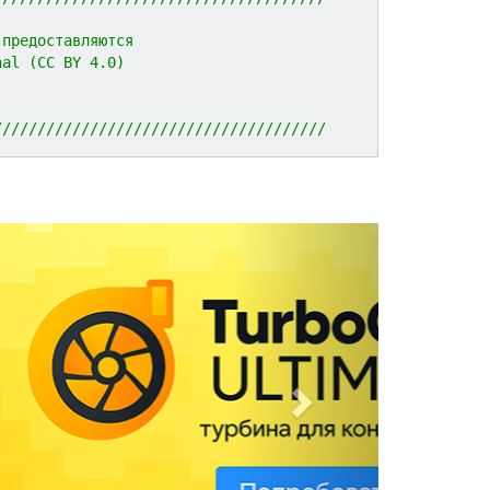
 предоставляются 
nal (CC BY 4.0)
//////////////////////////////////////
N
e
x
t