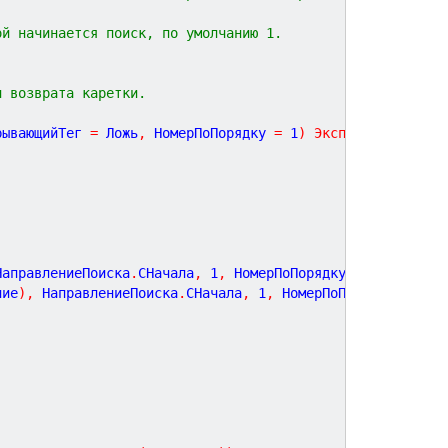
ой начинается поиск, по умолчанию 1.
и возврата каретки.
рывающийТег
=
Ложь
,
НомерПоПорядку
=
 1
)
Экспорт
НаправлениеПоиска
.
СНачала
,
1
,
 НомерПоПорядку
)
;
ние
)
,
 НаправлениеПоиска
.
СНачала
,
1
,
 НомерПоПорядку
)
;