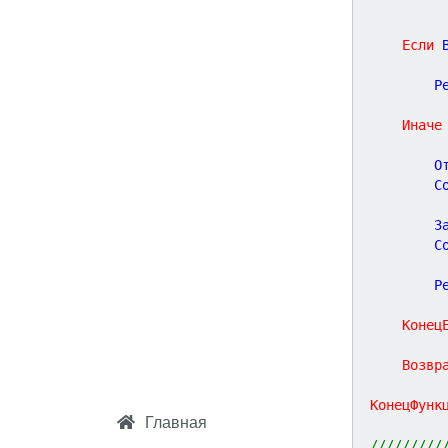
	    
Если
 
		
Иначе
		
		
		
		
		
Конец
Возвр
КонецФунк
Главная
/////////