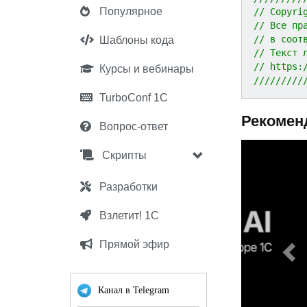
Популярное
// Copyri
// Все пр
// в соот
Шаблоны кода
// Текст 
// https:
Курсы и вебинары
/////////
TurboConf 1С
Рекомен
Вопрос-ответ
P
Скрипты
r
e
Разработки
v
Взлетит! 1С
i
o
Прямой эфир
u
s
Канал в Telegram