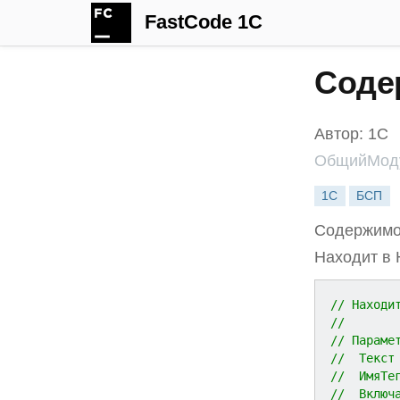
FastCode 1C
Соде
Автор: 1С
ОбщийМоду
1С
БСП
Содержимое
Находит в 
// Находи
//
// Параме
//  Текст
//  ИмяТе
//  Включ