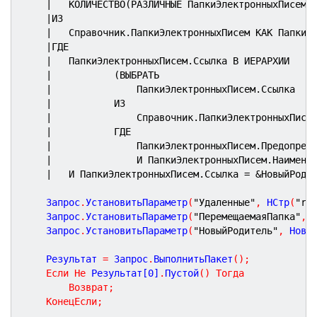
|	КОЛИЧЕСТВО(РАЗЛИЧНЫЕ ПапкиЭлектронныхПисем.
|ИЗ
|	Справочник.ПапкиЭлектронныхПисем КАК ПапкиЭ
|ГДЕ
|	ПапкиЭлектронныхПисем.Ссылка В ИЕРАРХИИ
|			(ВЫБРАТЬ
|				ПапкиЭлектронныхПисем.Ссылка
|			ИЗ
|				Справочник.ПапкиЭлектронныхПи
|			ГДЕ
|				ПапкиЭлектронныхПисем.Предопре
|				И ПапкиЭлектронныхПисем.Наимен
|	И ПапкиЭлектронныхПисем.Ссылка = &НовыйРоди
	Запрос
.
УстановитьПараметр
(
"Удаленные"
,
 НСтр
(
"ru
	Запрос
.
УстановитьПараметр
(
"ПеремещаемаяПапка"
,
 
	Запрос
.
УстановитьПараметр
(
"НовыйРодитель"
,
 Новы
	Результат 
=
 Запрос
.
ВыполнитьПакет
(
)
;
Если
Не
 Результат[
0
]
.
Пустой
(
)
Тогда
Возврат
;
КонецЕсли
;