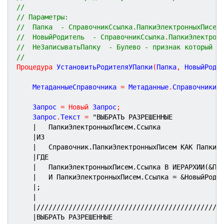
//
// Параметры:
//  Папка  - СправочникСсылка.ПапкиЭлектронныхПисем
//  НовыйРодитель  - СправочникСсылка.ПапкиЭлектрон
//  НеЗаписыватьПапку  - Булево - признак который о
//
Процедура
УстановитьРодителяУПапки
(
Папка
,
НовыйРоди
	МетаданныеСправочника 
=
 Метаданные
.
Справочники
.
	Запрос 
=
Новый
 Запрос
;
	Запрос
.
Текст 
=
"ВЫБРАТЬ РАЗРЕШЕННЫЕ
|	ПапкиЭлектронныхПисем.Ссылка
|ИЗ
|	Справочник.ПапкиЭлектронныхПисем КАК ПапкиЭ
|ГДЕ
|	ПапкиЭлектронныхПисем.Ссылка В ИЕРАРХИИ(&Пе
|	И ПапкиЭлектронныхПисем.Ссылка = &НовыйРоди
|;
|
|//////////////////////////////////////////////
|ВЫБРАТЬ РАЗРЕШЕННЫЕ