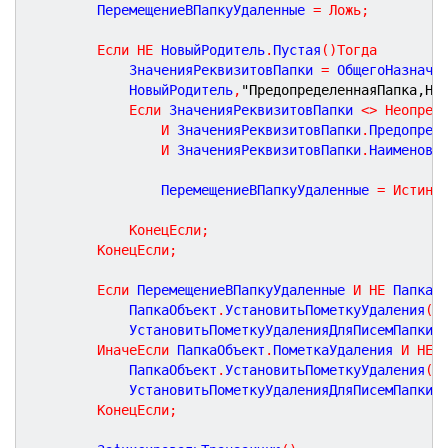
		ПеремещениеВПапкуУдаленные 
=
Ложь
;
Если
НЕ
 НовыйРодитель
.
Пустая
(
)
Тогда
			ЗначенияРеквизитовПапки 
=
 ОбщегоНазначе
			НовыйРодитель
,
"ПредопределеннаяПапка,На
Если
 ЗначенияРеквизитовПапки 
<
>
Неопред
И
 ЗначенияРеквизитовПапки
.
Предопреде
И
 ЗначенияРеквизитовПапки
.
Наименова
				ПеремещениеВПапкуУдаленные 
=
Истина
КонецЕсли
;
КонецЕсли
;
Если
 ПеремещениеВПапкуУдаленные 
И
НЕ
 ПапкаО
			ПапкаОбъект
.
УстановитьПометкуУдаления
(
И
			УстановитьПометкуУдаленияДляПисемПапки
(
ИначеЕсли
 ПапкаОбъект
.
ПометкаУдаления 
И
НЕ
 
			ПапкаОбъект
.
УстановитьПометкуУдаления
(
Л
			УстановитьПометкуУдаленияДляПисемПапки
(
КонецЕсли
;