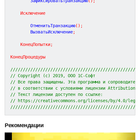
		ЗафиксироватьТранзакцию
(
)
;
Исключение
		ОтменитьТранзакцию
(
)
;
		ВызватьИсключение
;
КонецПопытки
;
КонецПроцедуры
///////////////////////////////////////////////////
// Copyright (c) 2019, ООО 1С-Софт
// Все права защищены. Эта программа и сопроводител
// в соответствии с условиями лицензии Attribution 
// Текст лицензии доступен по ссылке:
// https://creativecommons.org/licenses/by/4.0/lega
///////////////////////////////////////////////////
Рекомендации
P
N