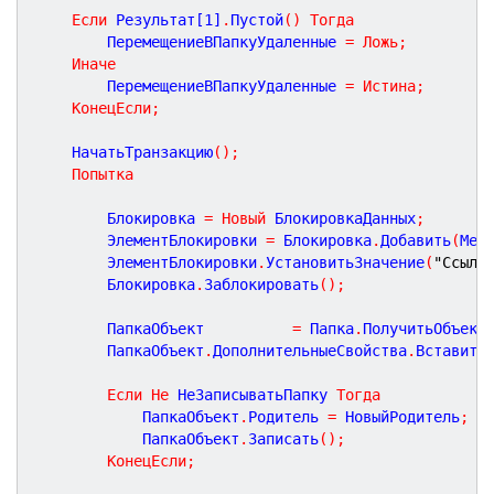
Если
 Результат[
1
]
.
Пустой
(
)
Тогда
		ПеремещениеВПапкуУдаленные 
=
Ложь
;
Иначе
		ПеремещениеВПапкуУдаленные 
=
Истина
;
КонецЕсли
;
	НачатьТранзакцию
(
)
;
Попытка
		Блокировка 
=
Новый
 БлокировкаДанных
;
		ЭлементБлокировки 
=
 Блокировка
.
Добавить
(
Мет
		ЭлементБлокировки
.
УстановитьЗначение
(
"Ссылк
		Блокировка
.
Заблокировать
(
)
;
		ПапкаОбъект          
=
 Папка
.
ПолучитьОбъект
		ПапкаОбъект
.
ДополнительныеСвойства
.
Вставить
Если
Не
 НеЗаписыватьПапку 
Тогда
			ПапкаОбъект
.
Родитель 
=
 НовыйРодитель
;
			ПапкаОбъект
.
Записать
(
)
;
КонецЕсли
;