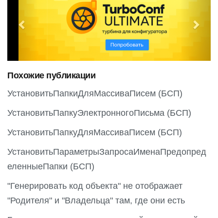
r
e
e
x
v
t
i
o
Похожие публикации
u
s
УстановитьПапкиДляМассиваПисем (БСП)
УстановитьПапкуЭлектронногоПисьма (БСП)
УстановитьПапкуДляМассиваПисем (БСП)
УстановитьПараметрыЗапросаИменаПредопред
еленныеПапки (БСП)
"Генерировать код объекта" не отображает
"Родителя" и "Владельца" там, где они есть