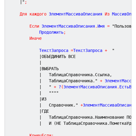
|"
;
Для
каждого
 ЭлементМассиваОписания 
Из
 МассивОпи
Если
 ЭлементМассиваОписания
.
Имя 
=
"Пользова
			Продолжить
;
Иначе
			ТекстЗапроса 
=
ТекстЗапроса 
+
"
|ОБЪЕДИНИТЬ ВСЕ
|
|ВЫБРАТЬ
|	ТаблицаСправочника.Ссылка,
|	ТаблицаСправочника."
+
 ЭлементМасси
|	"
+
 ?
(
ЭлементМассиваОписания
.
ЕстьВл
|	
""
""
|ИЗ
|	Справочник."
+
ЭлементМассиваОписани
|ГДЕ
|	ТаблицаСправочника.Наименование ПОД
|	И (НЕ ТаблицаСправочника.ПометкаУда
КонецЕсли
;