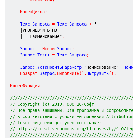
КонецЦикла
;
	ТекстЗапроса 
=
 ТекстЗапроса 
+
"
|УПОРЯДОЧИТЬ ПО
|	Наименование"
;
	Запрос 
=
Новый
 Запрос
;
	Запрос
.
Текст 
=
 ТекстЗапроса
;
	Запрос
.
УстановитьПараметр
(
"Наименование"
,
 Наиме
Возврат
 Запрос
.
Выполнить
(
)
.
Выгрузить
(
)
;
КонецФункции
///////////////////////////////////////////////////
// Copyright (c) 2019, ООО 1С-Софт
// Все права защищены. Эта программа и сопроводител
// в соответствии с условиями лицензии Attribution 
// Текст лицензии доступен по ссылке:
// https://creativecommons.org/licenses/by/4.0/lega
///////////////////////////////////////////////////