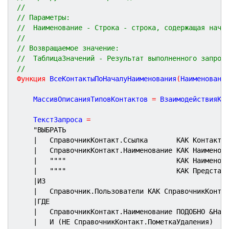
//
// Параметры:
//  Наименование - Строка - строка, содержащая нача
//
// Возвращаемое значение:
//  ТаблицаЗначений - Результат выполненного запрос
//
Функция
ВсеКонтактыПоНачалуНаименования
(
Наименовани
	МассивОписанияТиповКонтактов 
=
 ВзаимодействияКл
	ТекстЗапроса 
=
"ВЫБРАТЬ
|	СправочникКонтакт.Ссылка       КАК Контакт,
|	СправочникКонтакт.Наименование КАК Наименов
|	
""
""
                           КАК Наименов
|	
""
""
                           КАК Представ
|ИЗ
|	Справочник.Пользователи КАК СправочникКонта
|ГДЕ
|	СправочникКонтакт.Наименование ПОДОБНО &Наи
|	И (НЕ СправочникКонтакт.ПометкаУдаления)