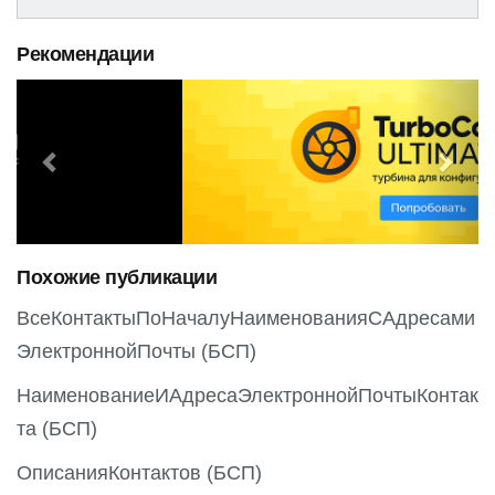
Рекомендации
P
N
r
e
e
x
v
t
i
o
Похожие публикации
u
s
ВсеКонтактыПоНачалуНаименованияСАдресами
ЭлектроннойПочты (БСП)
НаименованиеИАдресаЭлектроннойПочтыКонтак
та (БСП)
ОписанияКонтактов (БСП)