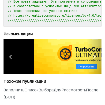
// Все права защищены. Эта программа и сопроводител
// в соответствии с условиями лицензии Attribution 
// Текст лицензии доступен по ссылке:
// https://creativecommons.org/licenses/by/4.0/lega
///////////////////////////////////////////////////
Рекомендации
P
N
r
e
e
x
v
t
i
o
Похожие публикации
u
s
ЗаполнитьСписокВыбораДляРассмотретьПосле
(БСП)