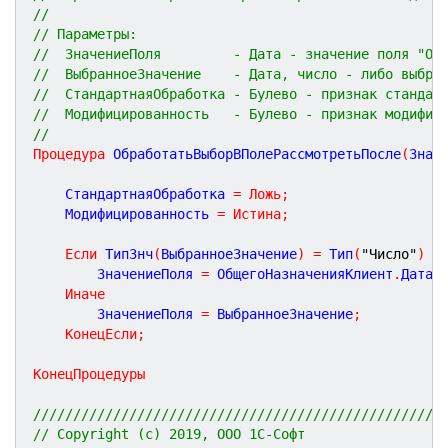
//
// Параметры:
//  ЗначениеПоля         - Дата - значение поля "От
//  ВыбранноеЗначение    - Дата, число - либо выбра
//  СтандартнаяОбработка - Булево - признак стандар
//  Модифицированность   - Булево - признак модифиц
//
Процедура
ОбработатьВыборВПолеРассмотретьПосле
(
Знач
	СтандартнаяОбработка 
=
Ложь
;
	Модифицированность 
=
Истина
;
Если
 ТипЗнч
(
ВыбранноеЗначение
)
=
 Тип
(
"Число"
)
Т
		ЗначениеПоля 
=
 ОбщегоНазначенияКлиент
.
ДатаС
Иначе
		ЗначениеПоля 
=
 ВыбранноеЗначение
;
КонецЕсли
;
КонецПроцедуры
///////////////////////////////////////////////////
// Copyright (c) 2019, ООО 1С-Софт