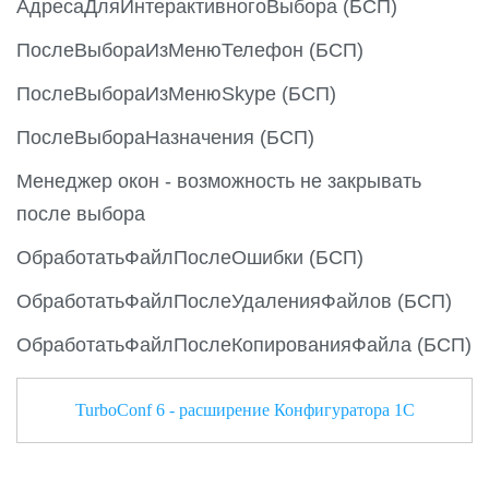
АдресаДляИнтерактивногоВыбора (БСП)
ПослеВыбораИзМенюТелефон (БСП)
ПослеВыбораИзМенюSkype (БСП)
ПослеВыбораНазначения (БСП)
Менеджер окон - возможность не закрывать
после выбора
ОбработатьФайлПослеОшибки (БСП)
ОбработатьФайлПослеУдаленияФайлов (БСП)
ОбработатьФайлПослеКопированияФайла (БСП)
TurboConf 6 - расширение Конфигуратора 1С