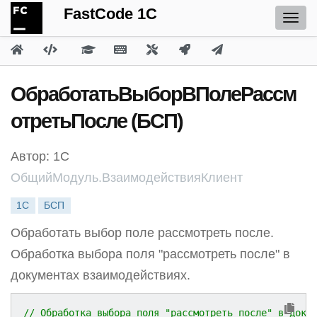
FastCode 1C
ОбработатьВыборВПолеРассм
отретьПосле (БСП)
Автор: 1С
ОбщийМодуль.ВзаимодействияКлиент
1С
БСП
Обработать выбор поле рассмотреть после.
Обработка выбора поля "рассмотреть после" в
документах взаимодействиях.
// Обработка выбора поля "рассмотреть после" в доку