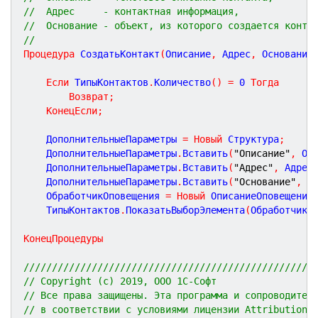
//  Адрес     - контактная информация,
//  Основание - объект, из которого создается конта
//
Процедура
СоздатьКонтакт
(
Описание
,
Адрес
,
Основание
Если
 ТипыКонтактов
.
Количество
(
)
=
0
Тогда
Возврат
;
КонецЕсли
;
	ДополнительныеПараметры 
=
Новый
 Структура
;
	ДополнительныеПараметры
.
Вставить
(
"Описание"
,
 Оп
	ДополнительныеПараметры
.
Вставить
(
"Адрес"
,
 Адрес
	ДополнительныеПараметры
.
Вставить
(
"Основание"
,
 О
	ОбработчикОповещения 
=
Новый
 ОписаниеОповещения
	ТипыКонтактов
.
ПоказатьВыборЭлемента
(
ОбработчикО
КонецПроцедуры
///////////////////////////////////////////////////
// Copyright (c) 2019, ООО 1С-Софт
// Все права защищены. Эта программа и сопроводител
// в соответствии с условиями лицензии Attribution 