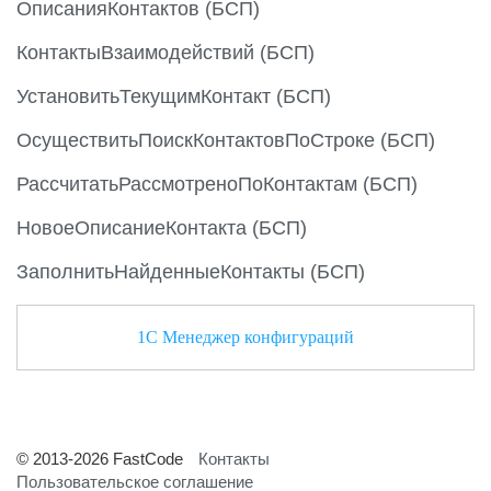
ОписанияКонтактов (БСП)
КонтактыВзаимодействий (БСП)
УстановитьТекущимКонтакт (БСП)
ОсуществитьПоискКонтактовПоСтроке (БСП)
РассчитатьРассмотреноПоКонтактам (БСП)
НовоеОписаниеКонтакта (БСП)
ЗаполнитьНайденныеКонтакты (БСП)
1С Менеджер конфигураций
© 2013-2026 FastCode
Контакты
Пользовательское соглашение