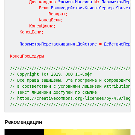
Для
каждого
 ЭлементМассива 
Из
 ПараметрыПере
Если
 ВзаимодействияКлиентСервер
.
Являетс
Возврат
;
КонецЕсли
;
КонецЦикла
;
КонецЕсли
;
	ПараметрыПеретаскивания
.
Действие 
=
 ДействиеПере
КонецПроцедуры
///////////////////////////////////////////////////
// Copyright (c) 2019, ООО 1С-Софт
// Все права защищены. Эта программа и сопроводител
// в соответствии с условиями лицензии Attribution 
// Текст лицензии доступен по ссылке:
// https://creativecommons.org/licenses/by/4.0/lega
///////////////////////////////////////////////////
Рекомендации
P
N