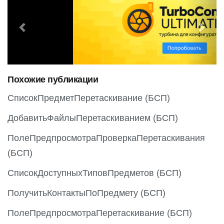
r
e
e
x
v
t
i
o
Похожие публикации
u
s
СписокПредметПеретаскивание (БСП)
ДобавитьФайлыПеретаскиванием (БСП)
ПолеПредпросмотраПроверкаПеретаскивания
(БСП)
СписокДоступныхТиповПредметов (БСП)
ПолучитьКонтактыПоПредмету (БСП)
ПолеПредпросмотраПеретаскивание (БСП)