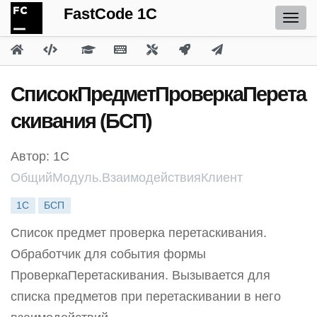
FastCode 1C
СписокПредметПроверкаПерета
скивания (БСП)
Автор: 1С
ОбщийМодуль.ВзаимодействияКлиент
1С
БСП
Список предмет проверка перетаскивания.
Обработчик для события формы
ПроверкаПеретаскивания. Вызывается для
списка предметов при перетаскивании в него