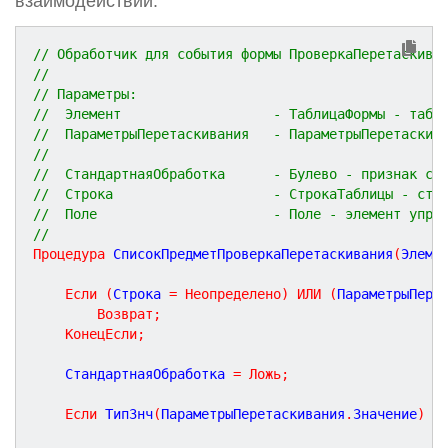
взаимодействий.
// Обработчик для события формы ПроверкаПеретаскива
//
// Параметры:
//  Элемент                   - ТаблицаФормы - табл
//  ПараметрыПеретаскивания   - ПараметрыПеретаскив
//                                                 
//  СтандартнаяОбработка      - Булево - признак ст
//  Строка                    - СтрокаТаблицы - стр
//  Поле                      - Поле - элемент упра
//
Процедура
СписокПредметПроверкаПеретаскивания
(
Элеме
Если
(
Строка 
=
Неопределено
)
ИЛИ
(
ПараметрыПере
Возврат
;
КонецЕсли
;
	СтандартнаяОбработка 
=
Ложь
;
Если
 ТипЗнч
(
ПараметрыПеретаскивания
.
Значение
)
=