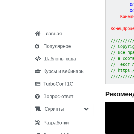
		
		
Конец
КонецПроц
Главная
/////////
Популярное
// Copyri
// Все пр
// в соот
Шаблоны кода
// Текст 
// https:
Курсы и вебинары
/////////
TurboConf 1С
Рекомен
Вопрос-ответ
P
Скрипты
r
e
Разработки
v