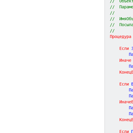
//  Объек
//  Парам
//       
//  ИмяОб
//  Посыл
// 
Процедура
Если
 
		
Иначе
		
Конец
Если
 
		
		
Иначе
		
		
Конец
Если
 