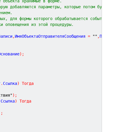
е объекта хранимые в форме.
орую добавляются параметры, которые потом будут
ением.
ных, для формы которого обрабатывается событие.
ки оповещения из этой процедуры.
Записи
,
ИмяОбъектаОтправителяСообщения
=
""
,
ПосылатьОпове
Основание
)
;
т
.
Ссылка
)
Тогда
ствия"
)
;
.
Ссылка
)
Тогда
)
;