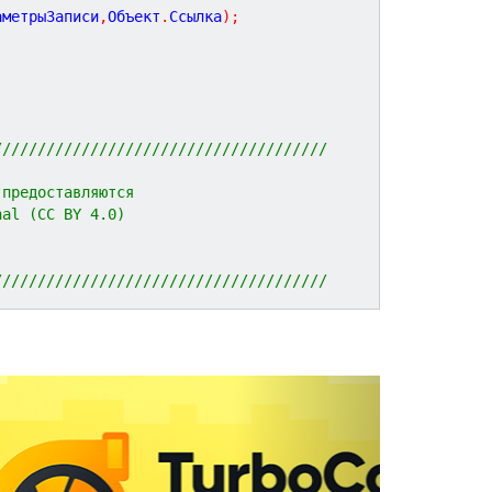
аметрыЗаписи
,
Объект
.
Ссылка
)
;
//////////////////////////////////////
 предоставляются 
nal (CC BY 4.0)
//////////////////////////////////////
N
e
x
t