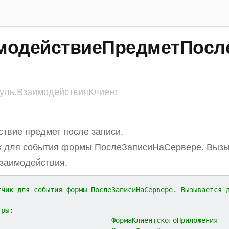
модействиеПредметПосле
ль.ВзаимодействияКлиент
твие предмет после записи.
к для события формы ПослеЗаписиНаСервере. Вызы
заимодействия.
тчик для события формы ПослеЗаписиНаСервере. Вызывается 
тры:
                          - ФормаКлиентскогоПриложения -