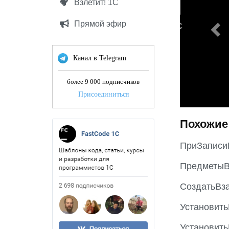
Взлетит! 1С
i
o
Прямой эфир
u
s
Канал в Telegram
более 9 000 подписчиков
Присоединиться
Похожие
ПриЗаписи
ПредметыВ
СоздатьВз
Установит
Установит