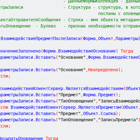
т                         - ДанныеФормыКоллекция - данны
етрыЗаписи                - Структура - структура, в кот
                                        посланы с оповещ
ъектаОтправителяСообщения - Строка - имя объекта метадан
атьОповещение  - Булево   - признак необходимости отправ
ВзаимодействиеПредметПослеЗаписи
(
Форма
,
Объект
,
Параметры
ЗначениеЗаполнено
(
Форма
.
ВзаимодействиеОснование
)
Тогда
ПараметрыЗаписи
.
Вставить
(
"Основание"
,
Форма
.
Взаимодействие
ПараметрыЗаписи
.
Вставить
(
"Основание"
,
Неопределено
)
;
Если
;
ВзаимодействияКлиентСервер
.
ЯвляетсяВзаимодействием
(
Объек
ПараметрыЗаписи
.
Вставить
(
"Предмет"
,
Форма
.
Предмет
)
;
ПараметрыЗаписи
.
Вставить
(
"ТипОповещения"
,
"ЗаписьВзаимодей
Если
 ВзаимодействияКлиентСервер
.
ЯвляетсяПредметом
(
Объект
ПараметрыЗаписи
.
Вставить
(
"Предмет"
,
Объект
.
Ссылка
)
;
ПараметрыЗаписи
.
Вставить
(
"ТипОповещения"
,
"ЗаписьПредмета"
Если
;
ПосылатьОповещение 
Тогда