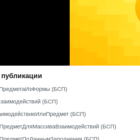
 публикации
ПредметаИзФормы (БСП)
заимодействий (БСП)
аимодействиеИлиПредмет (БСП)
ьПредметДляМассиваВзаимодействий (БСП)
ьПредметПоДаннымЗаполнения (БСП)