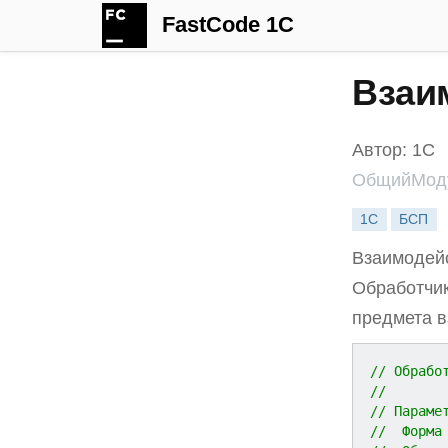
FastCode 1C
Взаи
Автор: 1С
ОбщийМоду
1С
БСП
Взаимодейс
Обработчи
предмета в
// Обрабо
//
// Параме
//  Форма