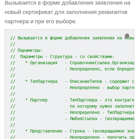
Вызывается в форме добавления заявления на
новый сертификат для заполнения реквизитов
партнера и при его выборе.
// Вызывается в форме добавления заявления на новый
//
// Параметры:
//  Параметры - Структура - со свойствами:
//    * Организация   - СправочникСсылка.Организаци
//                    - Неопределено, если Определя
//
//    * ТипПартнера   - ОписаниеТипов - содержит сс
//                    - Неопределено - выбор партне
//
//    * Партнер       - ТипПартнера - это контраген
//                      по которому нужно заполнить
//                    - Неопределено - ТипПартнера 
//                    - ЛюбаяСсылка - (возвращаемое
//
//    * Представление - Строка - (возвращаемое знач
//                    - Неопределено - получить пре